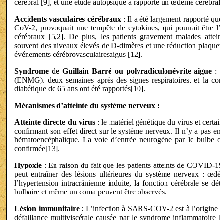
cérébral [9], et une étude autopsique a rapporté un œdème cérébral
Accidents vasculaires cérébraux
: Il a été largement rapporté qu
CoV-2, provoquait une tempête de cytokines, qui pourrait être l’
cérébraux [5,2]. De plus, les patients gravement malades atte
souvent des niveaux élevés de D-dimères et une réduction plaquetta
événements cérébrovasculairesaigus [12].
Syndrome de Guillain Barré ou polyradiculonévrite aigue
: 
(ENMG), deux semaines après des signes respiratoires, et la con
diabétique de 65 ans ont été rapportés[10].
Mécanismes d’atteinte du système nerveux :
Atteinte directe du virus
: le matériel génétique du virus et certa
confirmant son effet direct sur le système nerveux. Il n’y a pas e
hématoencéphalique. La voie d’entrée neurogène par le bulbe olf
confirmée[13].
Hypoxie
: En raison du fait que les patients atteints de COVID-
peut entraîner des lésions ultérieures du système nerveux : œdè
l’hypertension intracrânienne induite, la fonction cérébrale se
bulbaire et même un coma peuvent être observés.
Lésion immunitaire
: L’infection à SARS-COV-2 est à l’origine 
défaillance multiviscérale causée par le syndrome inflammatoire 