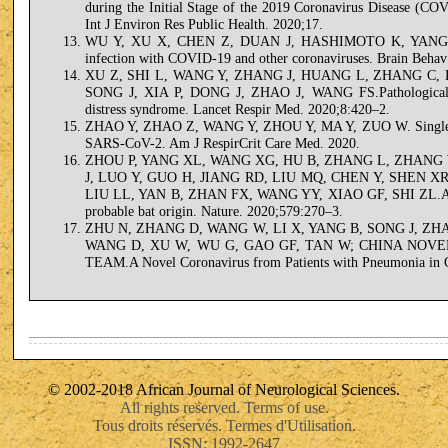
during the Initial Stage of the 2019 Coronavirus Disease (C
Int J Environ Res Public Health. 2020;17.
WU Y, XU X, CHEN Z, DUAN J, HASHIMOTO K, YANG L, 
infection with COVID-19 and other coronaviruses. Brain Beha
XU Z, SHI L, WANG Y, ZHANG J, HUANG L, ZHANG C, LI
SONG J, XIA P, DONG J, ZHAO J, WANG FS.Pathological fin
distress syndrome. Lancet Respir Med. 2020;8:420–2.
ZHAO Y, ZHAO Z, WANG Y, ZHOU Y, MA Y, ZUO W. Single-cel
SARS-CoV-2. Am J RespirCrit Care Med. 2020.
ZHOU P, YANG XL, WANG XG, HU B, ZHANG L, ZHANG W
J, LUO Y, GUO H, JIANG RD, LIU MQ, CHEN Y, SHEN 
LIU LL, YAN B, ZHAN FX, WANG YY, XIAO GF, SHI ZL.A pneu
probable bat origin. Nature. 2020;579:270–3.
ZHU N, ZHANG D, WANG W, LI X, YANG B, SONG J, ZHA
WANG D, XU W, WU G, GAO GF, TAN W; CHINA NOV
TEAM.A Novel Coronavirus from Patients with Pneumonia in 
© 2002-2018 African Journal of Neurological Sciences.
All rights reserved. Terms of use.
Tous droits réservés. Termes d'Utilisation.
ISSN: 1992-2647