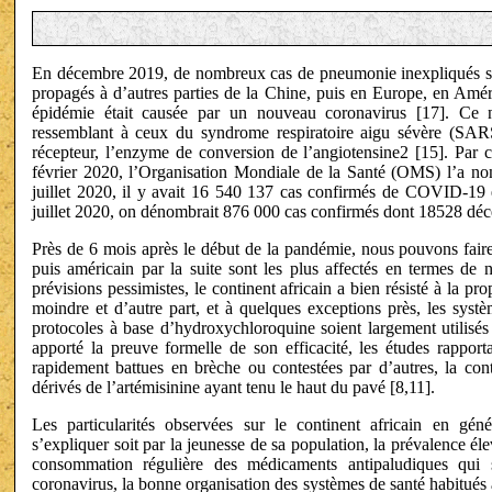
En décembre 2019, de nombreux cas de pneumonie inexpliqués so
propagés à d’autres parties de la Chine, puis en Europe, en Amér
épidémie était causée par un nouveau coronavirus [17]. Ce 
ressemblant à ceux du syndrome respiratoire aigu sévère (SA
récepteur, l’enzyme de conversion de l’angiotensine2 [15]. Pa
février 2020, l’Organisation Mondiale de la Santé (OMS) l’a
juillet 2020, il y avait 16 540 137 cas confirmés de COVID-19
juillet 2020, on dénombrait 876 000 cas confirmés dont 18528 décè
Près de 6 mois après le début de la pandémie, nous pouvons faire
puis américain par la suite sont les plus affectés en termes de
prévisions pessimistes, le continent africain a bien résisté à la pro
moindre et d’autre part, et à quelques exceptions près, les syst
protocoles à base d’hydroxychloroquine soient largement utilisés s
apporté la preuve formelle de son efficacité, les études rapporta
rapidement battues en brèche ou contestées par d’autres, la cont
dérivés de l’artémisinine ayant tenu le haut du pavé [8,11].
Les particularités observées sur le continent africain en géné
s’expliquer soit par la jeunesse de sa population, la prévalence él
consommation régulière des médicaments antipaludiques qui s
coronavirus, la bonne organisation des systèmes de santé habitués 