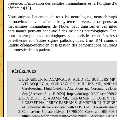
présence. L’activation des cellules immunitaires est à l’origine d
cérébrales[13].
Nous attirons l’attention de tous les neurologues, neurochirurgi
coronavirus peuvent affecter le système nerveux, et on pense
mécanismes immunitaires de l’hôte, peut transformer ces infect
persistantes pouvant conduire à des maladies neurologiques. Par c
pour les symptômes neurologiques, y compris les céphalées, les t
paresthésies et d’autres signes pathologiques. Une IRM cranio-
liquide céphalo-rachidien et la gestion des complications neurologi
le pronostic de ces patients.
RÉFÉRENCES
BENAMEUR K, AGARWAL A, AULD SC, BUTTERS MP, 
VELASQUEZ A, SCHINAZI RF, MULLINS ME, AND HU WT. 
Cerebrospinal Fluid Cytokine Alterations and Coronavirus Dis
st
Sep [Accessed Aug. 1
2020]. https://doi.org/10.3201/eid2609.
BEYROUTI R, ADAMS ME, BENJAMIN L, COHEN H, 
LOSSEFF NA, PERRY RJ,SHAH S, SIMISTER RJ, TURNER 
of ischaemic stroke associated with COVID-19. J NeurolNeuros
Coronavirus Update (Live): 17,796,070 Cases and 683,806
https://www.worldometers.info/coronavirus/. [Accessed 1 Aug 