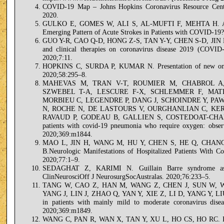
COVID-19 Map – Johns Hopkins Coronavirus Resource Center.
2020.
GULKO E, GOMES W, ALI S, AL-MUFTI F, MEHTA H. Acut
Emerging Pattern of Acute Strokes in Patients with COVID-19
GUO Y-R, CAO Q-D, HONG Z-S, TAN Y-Y, CHEN S-D, JIN H-
and clinical therapies on coronavirus disease 2019 (COVID
2020;7:11.
HOPKINS C, SURDA P, KUMAR N. Presentation of new onse
2020;58:295–8.
MAHEVAS M, TRAN V-T, ROUMIER M, CHABROL A,
SZWEBEL T-A, LESCURE F-X, SCHLEMMER F, MAT
MORBIEU C, LEGENDRE P, DANG J, SCHOINDRE Y, PA
N, ROCHE N, DE LASTOURS V, OURGHANLIAN C, KE
RAVAUD P, GODEAU B, GALLIEN S, COSTEDOAT-CHALUMEA
patients with covid-19 pneumonia who require oxygen: observ
2020;369:m1844.
MAO L, JIN H, WANG M, HU Y, CHEN S, HE Q, CHANG
B.Neurologic Manifestations of Hospitalized Patients With 
2020;77:1–9.
SEDAGHAT Z, KARIMI N. Guillain Barre syndrome asso
ClinNeurosciOff J NeurosurgSocAustralas. 2020;76:233–5.
TANG W, CAO Z, HAN M, WANG Z, CHEN J, SUN W, W
YANG J, LIN J, ZHAO Q, YAN Y, XIE Z, LI D, YANG Y, LIU
in patients with mainly mild to moderate coronavirus disea
2020;369:m1849.
WANG C, PAN R, WAN X, TAN Y, XU L, HO CS, HO RC. Immed