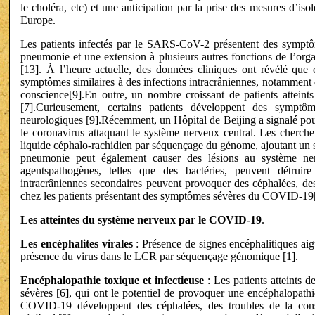
le choléra, etc) et une anticipation par la prise des mesures d’is
Europe.
Les patients infectés par le SARS-CoV-2 présentent des symptôme
pneumonie et une extension à plusieurs autres fonctions de l’or
[13]. À l’heure actuelle, des données cliniques ont révélé que 
symptômes similaires à des infections intracrâniennes, notamment d
conscience[9].En outre, un nombre croissant de patients attein
[7].Curieusement, certains patients développent des symp
neurologiques [9].Récemment, un Hôpital de Beijing a signalé pour
le coronavirus attaquant le système nerveux central. Les cherc
liquide céphalo-rachidien par séquençage du génome, ajoutant un so
pneumonie peut également causer des lésions au système ner
agentspathogènes, telles que des bactéries, peuvent détruire
intracrâniennes secondaires peuvent provoquer des céphalées, de
chez les patients présentant des symptômes sévères du COVID-19
Les atteintes du système nerveux par le COVID-19
.
Les encéphalites virales
: Présence de signes encéphalitiques aig
présence du virus dans le LCR par séquençage génomique [1].
Encéphalopathie toxique et infectieuse
: Les patients atteints
sévères [6], qui ont le potentiel de provoquer une encéphalopathi
COVID-19 développent des céphalées, des troubles de la con