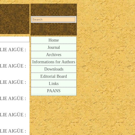
Home
Journal
IE AIGÜE :
Archives
Informations for Authors
IE AIGÜE :
Downloads
Editorial Board
IE AIGÜE :
Links
PAANS
IE AIGÜE :
IE AIGÜE :
IE AIGÜE :