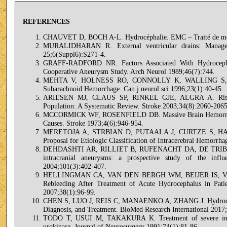
REFERENCES
CHAUVET D, BOCH A-L. Hydrocéphalie. EMC – Traité de me
MURALIDHARAN R. External ventricular drains: Managem
25;6(Suppl6):S271-4.
GRAFF-RADFORD NR. Factors Associated With Hydrocephal
Cooperative Aneurysm Study. Arch Neurol 1989;46(7):744.
MEHTA V, HOLNESS RO, CONNOLLY K, WALLING S, HAL
Subarachnoid Hemorrhage. Can j neurol sci 1996;23(1):40-45.
ARIESEN MJ, CLAUS SP, RINKEL GJE, ALGRA A. Risk Fac
Population: A Systematic Review. Stroke 2003;34(8):2060-2065
MCCORMICK WF, ROSENFIELD DB. Massive Brain Hemorrhage:
Causes. Stroke 1973;4(6):946-954.
MERETOJA A, STRBIAN D, PUTAALA J, CURTZE S, H
Proposal for Etiologic Classification of Intracerebral Hemorrh
DEHDASHTI AR, RILLIET B, RUFENACHT DA, DE TRIBOLET N
intracranial aneurysms: a prospective study of the infl
2004;101(3):402-407.
HELLINGMAN CA, VAN DEN BERGH WM, BEIJER IS, VAN
Rebleeding After Treatment of Acute Hydrocephalus in Pat
2007;38(1):96-99.
CHEN S, LUO J, REIS C, MANAENKO A, ZHANG J. Hydrocepha
Diagnosis, and Treatment. BioMed Research International 2017
TODO T, USUI M, TAKAKURA K. Treatment of severe intrave
urokinase. Journal of Neurosurgery 1991;74(1):81-86.