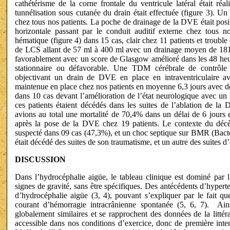
cathétérisme de la corne frontale du ventricule latéral était ré
tunnélisation sous cutanée du drain était effectuée (figure 3).
chez tous nos patients. La poche de drainage de la DVE était posi
horizontale passant par le conduit auditif externe chez tous n
hématique (figure 4) dans 15 cas, clair chez 11 patients et troub
de LCS allant de 57 ml à 400 ml avec un drainage moyen de 181 
favorablement avec un score de Glasgow amélioré dans les 48 heur
stationnaire ou défavorable. Une TDM cérébrale de contrôle 
objectivant un drain de DVE en place en intraventriculaire a
maintenue en place chez nos patients en moyenne 6,3 jours avec de
dans 10 cas devant l’amélioration de l’état neurologique avec u
ces patients étaient décédés dans les suites de l’ablation de l
avions au total une mortalité de 70,4% dans un délai de 6 jours
après la pose de la DVE chez 19 patients. Le contexte du décè
suspecté dans 09 cas (47,3%), et un choc septique sur BMR (Bacté
était décédé des suites de son traumatisme, et un autre des suites
DISCUSSION
Dans l’hydrocéphalie aigüe, le tableau clinique est dominé par 
signes de gravité, sans être spécifiques. Des antécédents d’hyperten
d’hydrocéphalie aigüe (3, 4), pouvant s’expliquer par le fait qu
courant d’hémorragie intracrânienne spontanée (5, 6, 7). Ainsi
globalement similaires et se rapprochent des données de la littér
accessible dans nos conditions d’exercice, donc de première inten