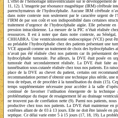
L’effet de l’hémorragie intraventriculaire sur le développement de l’
11, 12). L’imagerie par résonance magnétique (IRM) cérébrale inter
parenchymateux de l’hydrocéphalie. Aucune IRM cérébrale n’avai
dans notre contexte non seulement par le caractère urgent de l’h
l’IRM de par son coût et son indisponibilité dans certaines st
traitement d’urgence de l’hydrocéphalie aigüe. Elle présente en 
pression intracrânienne. La mesure de la PIC n’était réalisée che
ressources. Il est à noter que dans notre contexte, au Sénégal, 
CHHABRA. Une ventriculostomie endoscopique (VCE) peut être réa
au préalable l’hydrocéphalie chez des patients présentant une tu
VCE apparaît comme un traitement de choix des hydrocéphalies aigü
n’avait pas été réalisée chez nos patients car ils présentaient 
hydrocéphalie tumorale. Par ailleurs, la DVE était posée en urg
tumorale était secondairement réalisée. La DVE était faite a
tunnélisation sous-cutanée réalisée chez tous nos patients. En rais
place de la DVE au chevet du patient, certains ont recommand
recommandation permet d’obtenir une technique plus stérile, une m
trou de trépan, et de procéder à la tunnélisation du drain (15). C
temps supplémentaire nécessaire pour accéder à la salle d’opérati
continué de favoriser l’utilisation émergente de la techniqu
problématique du risque de resaignement lié au drainage ventricu
ne trouvent pas de corrélation nette (9). Parmi nos patients, no
productive chez tous nos patients. La DVE était maintenue en p
extrêmes allant de de 03 à 13 jours. Elle ne doit être laissée en 
septique. Ce délai varie entre 5 à 15 jours (17, 18, 19). La prob