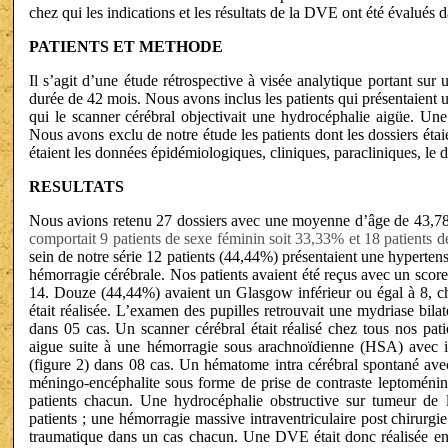
chez qui les indications et les résultats de la DVE ont été évalués 
PATIENTS ET METHODE
Il s’agit d’une étude rétrospective à visée analytique portant sur
durée de 42 mois. Nous avons inclus les patients qui présentaient 
qui le scanner cérébral objectivait une hydrocéphalie aigüe. Une
Nous avons exclu de notre étude les patients dont les dossiers éta
étaient les données épidémiologiques, cliniques, paracliniques, le dé
RESULTATS
Nous avions retenu 27 dossiers avec une moyenne d’âge de 43,78 a
comportait 9 patients de sexe féminin soit 33,33% et 18 patients 
sein de notre série 12 patients (44,44%) présentaient une hyperten
hémorragie cérébrale. Nos patients avaient été reçus avec un sco
14. Douze (44,44%) avaient un Glasgow inférieur ou égal à 8, ch
était réalisée. L’examen des pupilles retrouvait une mydriase bila
dans 05 cas. Un scanner cérébral était réalisé chez tous nos pat
aigue suite à une hémorragie sous arachnoïdienne (HSA) avec in
(figure 2) dans 08 cas. Un hématome intra cérébral spontané avec
méningo-encéphalite sous forme de prise de contraste leptoméning
patients chacun. Une hydrocéphalie obstructive sur tumeur de la
patients ; une hémorragie massive intraventriculaire post chirurgi
traumatique dans un cas chacun. Une DVE était donc réalisée en 