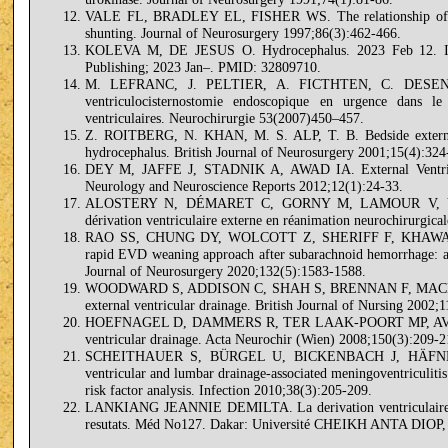
VALE FL, BRADLEY EL, FISHER WS. The relationship of sub
shunting. Journal of Neurosurgery 1997;86(3):462-466.
KOLEVA M, DE JESUS O. Hydrocephalus. 2023 Feb 12. In: St
Publishing; 2023 Jan–. PMID: 32809710.
M. LEFRANC, J. PELTIER, A. FICTHTEN, C. DESEN
ventriculocisternostomie endoscopique en urgence dans le t
ventriculaires. Neurochirurgie 53(2007)450–457.
Z. ROITBERG, N. KHAN, M. S. ALP, T. B. Bedside external v
hydrocephalus. British Journal of Neurosurgery 2001;15(4):324
DEY M, JAFFE J, STADNIK A, AWAD IA. External Ventricula
Neurology and Neuroscience Reports 2012;12(1):24-33.
ALOSTERY N, DÉMARET C, GORNY M, LAMOUR V, VEGA
dérivation ventriculaire externe en réanimation neurochirurgic
RAO SS, CHUNG DY, WOLCOTT Z, SHERIFF F, KHAWAJA A
rapid EVD weaning approach after subarachnoid hemorrhage: ass
Journal of Neurosurgery 2020;132(5):1583-1588.
WOODWARD S, ADDISON C, SHAH S, BRENNAN F, MACLEOD
external ventricular drainage. British Journal of Nursing 2002;1
HOEFNAGEL D, DAMMERS R, TER LAAK-POORT MP, AVEZAAT CJ
ventricular drainage. Acta Neurochir (Wien) 2008;150(3):209-2
SCHEITHAUER S, BÜRGEL U, BICKENBACH J, HÄFNE
ventricular and lumbar drainage-associated meningoventriculitis
risk factor analysis. Infection 2010;38(3):205-209.
LANKIANG JEANNIE DEMILTA. La derivation ventriculaire ext
resutats. Méd No127. Dakar: Université CHEIKH ANTA DIOP,