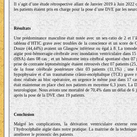
Il s’agit d’une étude rétrospective allant de Janvier 2019 à Juin 2022
les patients étaient pris en charge pour la pose d’une DVE par les neur
Résultats
Une prédominance masculine était notée avec un sex-ratio de 2 et l’â
tableau d’HTIC grave avec troubles de la conscience et un score de 
Douze (44,44%) avaient un Glasgow inférieur ou égal à 8. La tomoden
aigüe post-hémorragie cérébrale avec inondation ventriculaire dans 1
(HSA) dans 08 cas ; et un hématome intra cérébral spontané chez 07 
prise de contraste leptoméningée étaient retrouvés chez 07 patients (
de la fosse cérébrale postérieure chez 03 patients (11,1%) ; une h
hypophysaire et d’un traumatisme crânio-encéphalique (TCE) grave 
donc réalisée au bloc opératoire, en urgence le même jour dans 17 ca
était maintenue en place chez nos patients en moyenne 6,3 jours. La DV
neurologique. Nous avions une mortalité de 70,4% dans un délai de 6 j
après la pose de la DVE chez 19 patients.
Conclusion
Malgré les complications, la dérivation ventriculaire externe 
l’hydrocéphalie aigüe dans notre pratique. La maitrise de la technique 
améliorer le pronostic des patients.