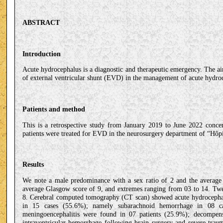
ABSTRACT
Introduction
Acute hydrocephalus is a diagnostic and therapeutic emergency. The a
of external ventricular shunt (EVD) in the management of acute hydroce
Patients and method
This is a retrospective study from January 2019 to June 2022 concer
patients were treated for EVD in the neurosurgery department of “Hôpi
Results
We note a male predominance with a sex ratio of 2 and the average 
average Glasgow score of 9, and extremes ranging from 03 to 14. Twe
8. Cerebral computed tomography (CT scan) showed acute hydrocephalu
in 15 cases (55.6%); namely subarachnoid hemorrhage in 08 ca
meningoencephalitis were found in 07 patients (25.9%); decompens
intraventricular hemorrhage following brain surgery and severe traum