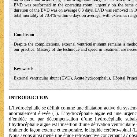
EVD was performed in the operating room, urgently on the same da
duration of the EVD was on average 6.3 days. EVD was removed in 10 
total mortality of 70.4% within 6 days on average, with extremes rang
Conclusion
Despite the complications, external ventricular shunt remains a met
our practice. Mastery of the technique and speed in treatment are neces
Key words
External ventricular shunt (EVD), Acute hydrocephalus, Hôpital Princi
INTRODUCTION
L’hydrocéphalie se définit comme une dilatation active du système
anormalement élevée (1). L’hydrocéphalie aigue est une urgence
d’emblée ou par décompensation d’une hydrocéphalie subaig
l’hydrocéphalie aigue est l’insertion d’une dérivation ventriculai
drainer de façon externe et temporaire, le liquide cérébro-spinal (L
Nous avons ainsi mené une étude rétrospective concernant 27 obse