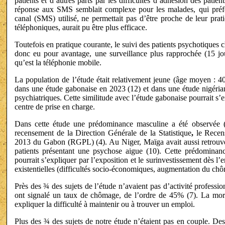
patients et d’autres parts par les difficultés d’adhésion des pati
réponse aux SMS semblait complexe pour les malades, qui préf
canal (SMS) utilisé, ne permettait pas d’être proche de leur pra
téléphoniques, aurait pu être plus efficace.
Toutefois en pratique courante, le suivi des patients psychotiques ch
donc eu pour avantage, une surveillance plus rapprochée (15 jou
qu’est la téléphonie mobile.
La population de l’étude était relativement jeune (âge moyen : 40
dans une étude gabonaise en 2023 (12) et dans une étude nigérian
psychiatriques. Cette similitude avec l’étude gabonaise pourrait s’e
centre de prise en charge.
Dans cette étude une prédominance masculine a été observée (sex
recensement de la Direction Générale de la Statistique
,
le Recen
2013 du Gabon (RGPL) (4). Au Niger, Maïga avait aussi retrouv
patients présentant une psychose aigue (10). Cette prédominan
pourrait s’expliquer par l’exposition et le surinvestissement dès l’
existentielles (difficultés socio-économiques, augmentation du c
Près des ¾ des sujets de l’étude n’avaient pas d’activité professi
ont signalé un taux de chômage, de l’ordre de 45% (7). La morb
expliquer la difficulté à maintenir ou à trouver un emploi.
Plus des ¾ des sujets de notre étude n’étaient pas en couple. Des 