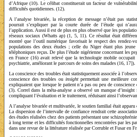
d’Afrique (10). Le célibat constituerait un facteur de vulnérabilité
difficultés quotidiennes. (12).
A l’analyse bivariée, la réception de message n’était pas stati
pourrait s’expliquer par la courte durée de l’étude qui n’aura
l’application. Aussi il est de plus en plus observé que les populati
réseaux sociaux (Whatts ap) (1, 5, 11). Ce résultat était différ
montré que l’outil numérique favorisait le respect des rendez-vo
populations des deux études ; celle du Niger étant plus jeune 
téléphoniques reçus. De plus l’étude nigérienne concernant les ps
en France (16) avait relevé que la technologie mobile occupait 
psychiatrie, améliorant le parcours de soins des malades (16, 17]).
La conscience des troubles était statistiquement associée à l’observ
conscience des troubles ou
insight
permettait une meilleure co
expliquaient que lorsque le patient n’a pas ou peu de conscience
(3). Correl dans la méta-analyse a observé un manque d’insight f
compliquant l’évaluation et le traitement, réduisant ainsi l’observa
A l’analyse bivariée et multivariée, le soutien familial était appar
La dispersion de l’intervalle de confiance rendrait cette associati
des études réalisées chez des patients présentant une schizophrénie,
à long terme et les difficultés fonctionnelles rencontrées par les pat
dans une revue de la littérature réalisée par Corruble et Fusar en 