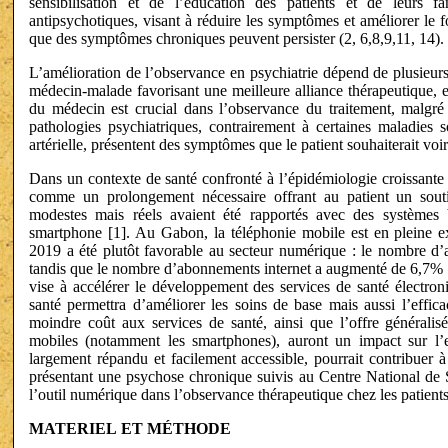
sensibilisation et de l’éducation des patients et de leurs f
antipsychotiques, visant à réduire les symptômes et améliorer le f
que des symptômes chroniques peuvent persister (2, 6,8,9,11, 14).
L’amélioration de l’observance en psychiatrie dépend de plusieurs f
médecin-malade favorisant une meilleure alliance thérapeutique, et
du médecin est crucial dans l’observance du traitement, malgré 
pathologies psychiatriques, contrairement à certaines maladie
artérielle, présentent des symptômes que le patient souhaiterait voir
Dans un contexte de santé confronté à l’épidémiologie croissante 
comme un prolongement nécessaire offrant au patient un souti
modestes mais réels avaient été rapportés avec des systèmes
smartphone [1]. Au Gabon, la téléphonie mobile est en pleine e
2019 a été plutôt favorable au secteur numérique : le nombre d
tandis que le nombre d’abonnements internet a augmenté de 6,7% [
vise à accélérer le développement des services de santé électron
santé permettra d’améliorer les soins de base mais aussi l’efficac
moindre coût aux services de santé, ainsi que l’offre généralisé
mobiles (notamment les smartphones), auront un impact sur l’
largement répandu et facilement accessible, pourrait contribuer à
présentant une psychose chronique suivis au Centre National de S
l’outil numérique dans l’observance thérapeutique chez les patie
MATERIEL
ET
MÉTHODE