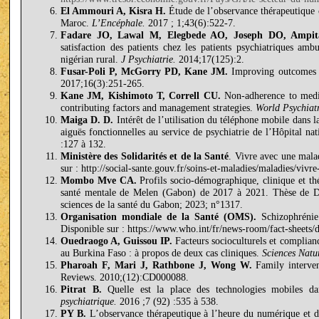
El Ammouri A, Kisra H.
Étude de l’observance thérapeutique c
Maroc.
L’Encéphale.
2017 ; 1;43(6):522-7.
Fadare JO, Lawal M, Elegbede AO, Joseph DO, Ampit
satisfaction des patients chez les patients psychiatriques amb
nigérian rural.
J Psychiatrie.
2014;17(125):2.
Fusar-Poli P, McGorry PD, Kane JM.
Improving outcomes o
2017;16(3):251-265.
Kane JM, Kishimoto T, Correll CU.
Non-adherence to medica
contributing factors and management strategies.
World Psychiatr
Maiga D. D.
Intérêt de l’utilisation du téléphone mobile dans l
aiguës fonctionnelles au service de psychiatrie de l’Hôpital n
:127 à 132.
Ministère des Solidarités et de la Santé
. Vivre avec une mala
sur : http://social-sante.gouv.fr/soins-et-maladies/maladies/viv
Mombo Mve CA.
Profils socio-démographique, clinique et thé
santé mentale de Melen (Gabon) de 2017 à 2021. Thèse de Do
sciences de la santé du Gabon; 2023; n°1317.
Organisation mondiale de la Santé (OMS).
Schizophrénie
Disponible sur : https://www.who.int/fr/news-room/fact-sheets/d
Ouedraogo A, Guissou IP.
Facteurs socioculturels et complianc
au Burkina Faso : à propos de deux cas cliniques.
Sciences Natur
Pharoah F, Mari J, Rathbone J, Wong W.
Family interven
Reviews. 2010;(12):CD000088.
Pitrat B.
Quelle est la place des technologies mobiles da
psychiatrique.
2016 ;7 (92) :535 à 538.
PY B.
L’observance thérapeutique à l’heure du numérique et des 