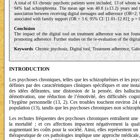
A total of 63 chronic psychotic patients were included, 13 of whom w
94% had schizophrenia. The mean age was 40.8 (±13.2) years and th
association between receiving digital messages and adherence (OR=2; 
associated with family support (OR = 3.6; 95% CI: [1.01–12.81]; p = 
Conclusion
The impact of the digital tool on treatment adherence was not found
promoting adherence. Further studies on the re-evaluation of the digita
Keywords
: Chronic psychosis, Digital tool, Treatment adherence, Gab
INTRODUCTION
Les psychoses chroniques, telles que les schizophrénies et les psy
définies par des caractéristiques cliniques spécifiques et une inst
des idées délirantes, une distorsion de la pensée, des halluci
démotivation, une réduction de l’émotivité, des difficultés cog
l’hygiène personnelle (13, 2). Ces troubles touchent environ 24
population (13), tandis que les psychoses chroniques non schizoph
Les rechutes fréquentes des psychoses chroniques entraînent une a
la mortalité ; et ces affections impactent négativement la qual
augmentant les coûts pour la société. Ainsi, elles représentent u
thérapeutique de ces pathologies implique une approche médicale, 