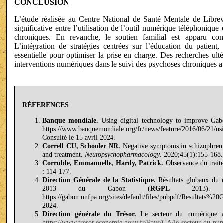
CONCLUSION
L’étude réalisée au Centre National de Santé Mentale de Librev
significative entre l’utilisation de l’outil numérique téléphoniqu
chroniques. En revanche, le soutien familial est apparu com
L’intégration de stratégies centrées sur l’éducation du patient,
essentielle pour optimiser la prise en charge. Des recherches ulté
interventions numériques dans le suivi des psychoses chroniques 
RÉFERENCES
Banque mondiale.
Using digital technology to improve Gabon
https://www.banquemondiale.org/fr/news/feature/2016/06/21/usi
Consulté le 15 avril 2024.
Correll CU, Schooler NR.
Negative symptoms in schizophrenia:
and treatment
.
Neuropsychopharmacology
. 2020;45(1):155-168.
Corruble, Emmanuelle, Hardy, Patrick.
Observance du trait
: 114-177.
Direction Générale de la Statistique.
Résultats globaux du r
2013 du Gabon (
RGPL
2013). 2
https://gabon.unfpa.org/sites/default/files/pubpdf/Resulta
2024.
Direction générale du Trésor.
Le secteur du numérique au
https://www.tresor.economie.gouv.fr/Pays/GA/le-secteur-du-nu