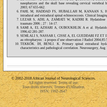
nasopharynx and the skull base revealing cervical vertebral h
2003; 67:655-662.
FAHL M, HADDAD FS, HUBALLAH M, KANAAN S, HUSHEI
intradural and extradural spinal echinococcosis. Clinical Imagi
LEZAR S, ADIL A, ZAMIATI W, KADIRI R. Hydatidose vert
traumato 2006 ; 27 : 14-17.
SAMI A, EL AZHARI A, OUBOUKHLIK A et al. Hydatidose ve
1996;42:281-287.
SEMLALI S, NASSAR I, CISSE A, EL GUEDDARI FZ ET IMANI 
au rétropharynx : à propos d’une observation J Radiol 2004;85:
TEKKÖK. IH, BENLI. K. Primary spinal extradural hydati
characteristics and pathological correlation. Neurosurgery, Aug 
© 2002-2018 African Journal of Neurological Sciences.
All rights reserved. Terms of use.
Tous droits réservés. Termes d'Utilisation.
ISSN: 1992-2647