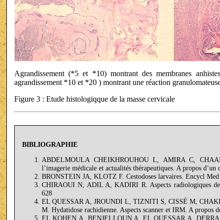
Agrandissement (*5 et *10) montrant des membranes anhistes
agrandissement *10 et *20 ) montrant une réaction granulomateus
Figure 3 : Etude histologiqque de la masse cervicale
BIBLIOGRAPHIE
ABDELMOULA CHEIKHROUHOU L, AMIRA C, CHAABOUNI L
l’imagerie médicale et actualités thérapeutiques. A propos d’un
BRONSTEIN JA, KLOTZ F. Cestodoses larvaires. Encycl Med Chi
CHIRAOUI N, ADIL A, KADIRI R. Aspects radiologiques de l’
628
EL QUESSAR A, JROUNDI L, TIZNITI S, CISSÉ M, CH
M. Hydatidose rachidienne. Aspects scanner et IRM. A propos de
EL KOHEN A, BENJELLOUN A, EL QUESSAR A, DERRAZ S, KZ