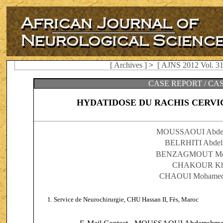
[ Archives ]
>
[ AJNS 2012 Vol. 31
CASE REPORT / CA
HYDATIDOSE DU RACHIS CERVIC
MOUSSAOUI Abder
BELRHITI Abdel
BENZAGMOUT Mo
CHAKOUR Kh
CHAOUI Mohamed 
Service de Neurochirurgie, CHU Hassan II, Fès, Maroc