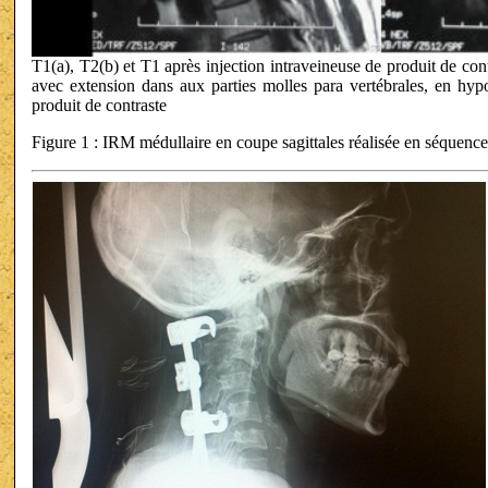
T1(a), T2(b) et T1 après injection intraveineuse de produit de cont
avec extension dans aux parties molles para vertébrales, en hyp
produit de contraste
Figure 1 : IRM médullaire en coupe sagittales réalisée en séquenc