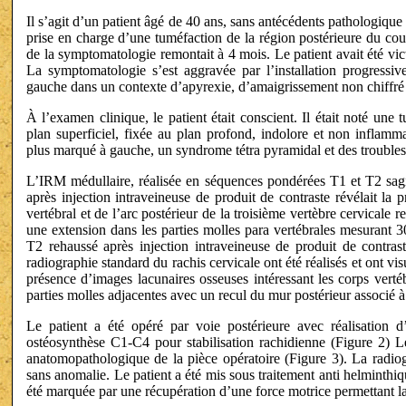
Il s’agit d’un patient âgé de 40 ans, sans antécédents pathologique
prise en charge d’une tuméfaction de la région postérieure du co
de la symptomatologie remontait à 4 mois. Le patient avait été vi
La symptomatologie s’est aggravée par l’installation progress
gauche dans un contexte d’apyrexie, d’amaigrissement non chiffré et
À l’examen clinique, le patient était conscient. Il était noté une
plan superficiel, fixée au plan profond, indolore et non inflamm
plus marqué à gauche, un syndrome tétra pyramidal et des troubles 
L’IRM médullaire, réalisée en séquences pondérées T1 et T2 sagi
après injection intraveineuse de produit de contraste révélait la
vertébral et de l’arc postérieur de la troisième vertèbre cervical
une extension dans les parties molles para vertébrales mesuran
T2 rehaussé après injection intraveineuse de produit de contr
radiographie standard du rachis cervicale ont été réalisés et ont v
présence d’images lacunaires osseuses intéressant les corps vertéb
parties molles adjacentes avec un recul du mur postérieur associé 
Le patient a été opéré par voie postérieure avec réalisatio
ostéosynthèse C1-C4 pour stabilisation rachidienne (Figure 2) L
anatomopathologique de la pièce opératoire (Figure 3). La radio
sans anomalie. Le patient a été mis sous traitement anti helminthi
été marquée par une récupération d’une force motrice permettant l