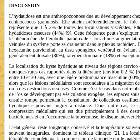
DISCUSSION
L’hydatidose est une anthropozoonose due au développement chez 
échinoccocus granulosis. Elle atteint préférentiellement le foi
représente que 1 à 2% de toutes les localisations viscérales. Ell
hydatidoses osseuses (44%) [9]. Cette fréquence peut s’expliquer p
le phénomène de l’embolie paradoxale : lors d’une augmentation
veinules du système porte se drainerait dans le plexus rachidien. 
hexacanthe parviendrait au tissu spongieux vertébral en évitant le
généralement dorsale (80%), rarement lombaire (18%) et exception
La localisation du kyste hydatique au niveau des régions cervico 
quelques rares cas rapportés dans la littérature (environ 0,2 %) [5
entre 10 et 30 ans, avec une légère prédominance masculine (60%).
alors que les lésions médullaires sont secondaires à la migration de
ou à des destructions osseuses. Comme c’est le cas dans notre obse
de l’os se développent par vésiculation exogène, les espaces sous
ensuite rompu permettant la constitution de collections ossifluen
hydatiques» pouvant migrer à distance. Dans notre cas, le s
compression médullaire qui est due principalement à des destru
bactériennes et en l’occurrence la tuberculose, le disque intervertébr
L’état général reste longtemps conservé et la température souven
souvent inaugurales, dominent le tableau clinique [2]. La locali
tétraplégie complète par la compression de la moelle par le matériel