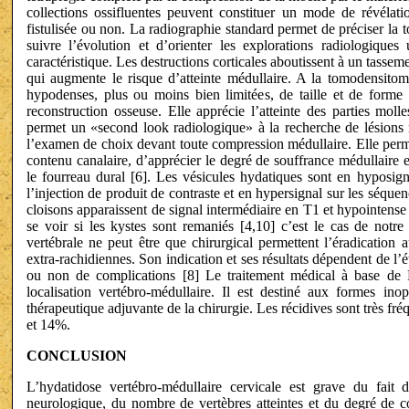
collections ossifluentes peuvent constituer un mode de révélati
fistulisée ou non. La radiographie standard permet de préciser la to
suivre l’évolution et d’orienter les explorations radiologiques 
caractéristique. Les destructions corticales aboutissent à un tassem
qui augmente le risque d’atteinte médullaire. A la tomodensitomé
hypodenses, plus ou moins bien limitées, de taille et de forme v
reconstruction osseuse. Elle apprécie l’atteinte des parties molle
permet un «second look radiologique» à la recherche de lésions r
l’examen de choix devant toute compression médullaire. Elle perm
contenu canalaire, d’apprécier le degré de souffrance médullaire e
le fourreau dural [6]. Les vésicules hydatiques sont en hyposig
l’injection de produit de contraste et en hypersignal sur les séque
cloisons apparaissent de signal intermédiaire en T1 et hypointens
se voir si les kystes sont remaniés [4,10] c’est le cas de notre 
vertébrale ne peut être que chirurgical permettent l’éradication 
extra-rachidiennes. Son indication et ses résultats dépendent de l’é
ou non de complications [8] Le traitement médical à base de 
localisation vertébro-médullaire. Il est destiné aux formes i
thérapeutique adjuvante de la chirurgie. Les récidives sont très fréq
et 14%.
CONCLUSION
L’hydatidose vertébro-médullaire cervicale est grave du fait d
neurologique, du nombre de vertèbres atteintes et du degré de co