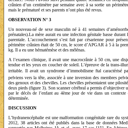
crânien d’un centimètre par semaine avec à sa sortie un périmètr
mais le prématuré et ses parents n’ont plus été revus.
OBSERVATION N° 3
Un nouveau-né de sexe masculin né à 41 semaines d’aménorrhée 
prénatales).La mère aurait eu une infection génitale basse durant 
parentale. L’accouchement s’est fait par césarienne pour présen
périmètre crânien était de 50 cm, le score d’APGAR à 5 à la prem
kg. Il a eu une hématémèse et des mélénas.
A l’examen clinique, il avait une macrocrânie à 50 cm, une disjo
tendue et les yeux en coucher de soleil. L’épreuve de la trans-illumin
irritable. Il avait un syndrome d’immobilisme ftal caractérisé
pelviens vers la tête, associée à une inversion des membres pelvi
des genoux et des chevilles. Les chevilles présentaient une pilosit
deux pieds (figure 3). Son scanner cérébral a permis d’objectiver 
par le décès de l’enfant au 4ème jour de vie dans un contexte d
déterminée.
DISCUSSION
L’hydranencéphalie est une malformation congénitale rare du sys
2012, 38 articles ont été publiés dans la base de données Medl
rapportée par Malheiros JA et al. avec 17 cas [15]. En Afrique