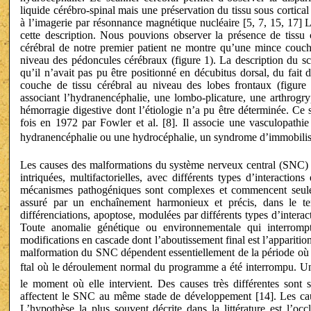
liquide cérébro-spinal mais une préservation du tissu sous cortica
à l’imagerie par résonnance magnétique nucléaire [5, 7, 15, 17] 
cette description. Nous pouvions observer la présence de tissu c
cérébral de notre premier patient ne montre qu’une mince couche
niveau des pédoncules cérébraux (figure 1). La description du sca
qu’il n’avait pas pu être positionné en décubitus dorsal, du fait
couche de tissu cérébral au niveau des lobes frontaux (figure
associant l’hydranencéphalie, une lombo-plicature, une arthrogry
hémorragie digestive dont l’étiologie n’a pu être déterminée. Ce
fois en 1972 par Fowler et al. [8]. Il associe une vasculopathie 
hydranencéphalie ou une hydrocéphalie, un syndrome d’immobilisme
Les causes des malformations du système nerveux central (SNC) s
intriquées, multifactorielles, avec différents types d’interactio
mécanismes pathogéniques sont complexes et commencent seul
assuré par un enchaînement harmonieux et précis, dans le temp
différenciations, apoptose, modulées par différents types d’interact
Toute anomalie génétique ou environnementale qui interrom
modifications en cascade dont l’aboutissement final est l’appariti
malformation du SNC dépendent essentiellement de la période où el
ftal où le déroulement normal du programme a été interrompu. U
le moment où elle intervient. Des causes très différentes sont 
affectent le SNC au même stade de développement [14]. Les caus
L’hypothèse la plus souvent décrite dans la littérature est l’occ