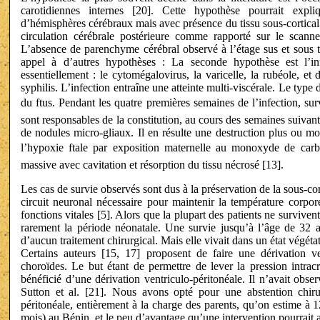
carotidiennes internes [20]. Cette hypothèse pourrait expli
d’hémisphères cérébraux mais avec présence du tissu sous-cortical
circulation cérébrale postérieure comme rapporté sur le scanne
L’absence de parenchyme cérébral observé à l’étage sus et sous te
appel à d’autres hypothèses : La seconde hypothèse est l’inf
essentiellement : le cytomégalovirus, la varicelle, la rubéole, et
syphilis. L’infection entraîne une atteinte multi-viscérale. Le type
du ftus. Pendant les quatre premières semaines de l’infection, sur
sont responsables de la constitution, au cours des semaines suivan
de nodules micro-gliaux. Il en résulte une destruction plus ou mo
l’hypoxie ftale par exposition maternelle au monoxyde de carb
massive avec cavitation et résorption du tissu nécrosé [13].
Les cas de survie observés sont dus à la préservation de la sous-cor
circuit neuronal nécessaire pour maintenir la température corporell
fonctions vitales [5]. Alors que la plupart des patients ne survive
rarement la période néonatale. Une survie jusqu’à l’âge de 32 a
d’aucun traitement chirurgical. Mais elle vivait dans un état végétat
Certains auteurs [15, 17] proposent de faire une dérivation ve
choroïdes. Le but étant de permettre de lever la pression intra
bénéficié d’une dérivation ventriculo-péritonéale. Il n’avait ob
Sutton et al. [21]. Nous avons opté pour une abstention chirur
péritonéale, entièrement à la charge des parents, qu’on estime à 
mois) au Bénin, et le peu d’avantage qu’une intervention pourrait a