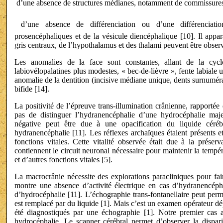
 d’une absence de structures médianes, notamment de commissures
 d’une absence de différenciation ou d’une différenciati
prosencéphaliques et de la vésicule diencéphalique [10]. Il appar
gris centraux, de l’hypothalamus et des thalami peuvent être observ
Les anomalies de la face sont constantes, allant de la cy
labiovélopalatines plus modestes, « bec-de-lièvre », fente labiale u
anomalie de la dentition (incisive médiane unique, dents surnumérair
bifide [14].
La positivité de l’épreuve trans-illumination crânienne, rapporté
pas de distinguer l’hydranencéphalie d’une hydrocéphalie maj
négative peut être due à une opacification du liquide céré
hydranencéphalie [11]. Les réflexes archaïques étaient présents 
fonctions vitales. Cette vitalité observée était due à la préser
contiennent le circuit neuronal nécessaire pour maintenir la températ
et d’autres fonctions vitales [5].
La macrocrânie nécessite des explorations paracliniques pour fai
montre une absence d’activité électrique en cas d’hydranencéphal
d’hydrocéphalie [11]. L’échographie trans-fontanellaire peut perm
est remplacé par du liquide [1]. Mais c’est un examen opérateur d
été diagnostiqués par une échographie [1]. Notre premier cas 
hydrocéphalie. Le scanner cérébral permet d’observer la dispar