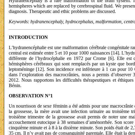
Hydranencephaly is a rare malformation of the brain system. It 
hemispheres which are replaced by cerebrospinal fluid. We present
diagnosis. Therapeutic and ethic problems are discussed.
Keywords: hydranencephaly, hydrocephalus, malformation, centra
INTRODUCTION
L’hydranencéphalie est une malformation cérébrale congénitale r
central est estimée entre 5 et 10 pour 1000 naissances [14]. L’hyd
différente de l’hydrocéphalie en 1972 par Crome [6]. Elle est ca
hémisphères cérébraux qui sont remplacés par un kyste que borde
leptoméninge [12]. Son incidence est inférieure à 1 cas pour 10 
dans l’exploration des macrocrânies, nous a permis d’observer
2012. Nous rapportons les difficultés thérapeutiques et éthique
Bénin.
OBSERVATION N°1
Un nourrisson de sexe féminin a été admis pour une macrocrânie 
la grossesse, la mère avait une infection urinaire au troisième 
troisième trimestre de la grossesse avait permis de noter une ma
accouchement eutocique à 38 semaines d’aménorrhée. Son score d
cinquième minute et à 8 à la dixième minute. Son poids était de 2,7
35 cm. Il n’y avait pas de consanguinité parentale. Elle était la der