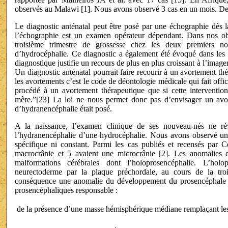
observés au Malawi [1]. Nous avons observé 3 cas en un mois. Dep
Le diagnostic anténatal peut être posé par une échographie dès 
l’échographie est un examen opérateur dépendant. Dans nos obse
troisième trimestre de grossesse chez les deux premiers no
d’hydrocéphalie. Ce diagnostic a également été évoqué dans les pu
diagnostique justifie un recours de plus en plus croissant à l’image
Un diagnostic anténatal pourrait faire recourir à un avortement thé
les avortements c’est le code de déontologie médicale qui fait office 
procédé à un avortement thérapeutique que si cette intervention
mère.”[23] La loi ne nous permet donc pas d’envisager un avor
d’hydranencéphalie était posé.
A la naissance, l’examen clinique de ses nouveau-nés ne rév
l’hydranencéphalie d’une hydrocéphalie. Nous avons observé une 
spécifique ni constant. Parmi les cas publiés et recensés par 
macrocrânie et 5 avaient une microcrânie [2]. Les anomalies d
malformations cérébrales dont l’holoprosencéphalie. L’holo
neurectoderme par la plaque préchordale, au cours de la tr
conséquence une anomalie du développement du prosencéphale c
prosencéphaliques responsable :
 de la présence d’une masse hémisphérique médiane remplaçant le