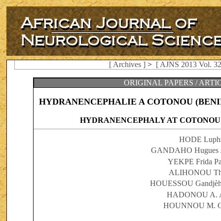
[ Archives ]
>
[ AJNS 2013 Vol. 32
ORIGINAL PAPERS / ART
HYDRANENCEPHALIE A COTONOU (BENIN)
HYDRANENCEPHALY AT COTONOU (
HODE Luph
GANDAHO Hugues Je
YEKPE Frida Pat
ALIHONOU Thi
HOUESSOU Gandjèho
HADONOU A. 
HOUNNOU M. Ge