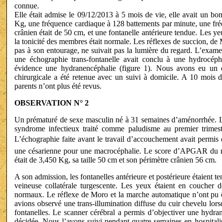
connue.
Elle était admise le 09/12/2013 à 5 mois de vie, elle avait un bo
Kg, une fréquence cardiaque à 128 battements par minute, une fréq
crânien était de 50 cm, et une fontanelle antérieure tendue. Les ye
la tonicité des membres était normale. Les réflexes de succion, de Mo
pas à son entourage, ne suivait pas la lumière du regard. L’exame
une échographie trans-fontanelle avait conclu à une hydrocéph
évidence une hydranencéphalie (figure 1). Nous avons eu un e
chirurgicale a été retenue avec un suivi à domicile. A 10 mois de
parents n’ont plus été revus.
OBSERVATION N° 2
Un prématuré de sexe masculin né à 31 semaines d’aménorrhée. La 
syndrome infectieux traité comme paludisme au premier trimestr
L’échographie faite avant le travail d’accouchement avait permis 
une césarienne pour une macrocéphalie. Le score d’APGAR du no
était de 3,450 Kg, sa taille 50 cm et son périmètre crânien 56 cm.
A son admission, les fontanelles antérieure et postérieure étaient t
veineuse collatérale turgescente. Les yeux étaient en coucher de
normaux. Le réflexe de Moro et la marche automatique n’ont pu êt
avions observé une trans-illumination diffuse du cuir chevelu lor
fontanelles. Le scanner cérébral a permis d’objectiver une hydran
décidée. Nous l’avons suivi pendant quatre semaines en hospitalis