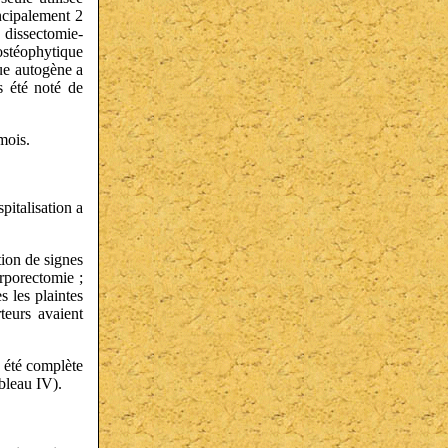
incipalement 2
 dissectomie-
stéophytique
ue autogène a
s été noté de
mois.
pitalisation a
tion de signes
orporectomie ;
s les plaintes
rteurs avaient
a été complète
ableau IV).