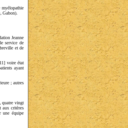
ne myélopathie
e, Gabon).
dation Jeanne
le service de
reville et de
11] voire état
atients ayant
ieure ; autres
, quatre vingt
 aux critères
ar une équipe