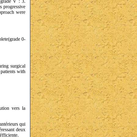
 grade V : 3.
us progressive
 approach were
lete(grade 0-
ring surgical
 patients with
ution vers la
antérieurs qui
téressant deux
fficiente.