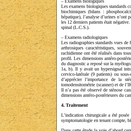
– Examens biologiques
Les examens biologiques standards co
biochimiques (bilans : phosphocalci
hépatique), l’analyse d’urines n’ont 
les 12 derniers patients était négative
spinal (L.C.S.).
– Examens radiologiques
Les radiographies standards vues de fa
arthrosiques caractéristiques, souve
rachidienne ont été réalisés dans tou
profil. Les dimensions antéro-postér
du diagnostic a reposé sur la myélogra
1a, b). Il y avait un hypersignal in
cervico-latérale (9 patients) ou sous
d’apprécier l’importance de la st
tomodensitométrie (scanner) et de l’I
Il n’a pas été observé de sténose can
dimensions antéro-postérieures du can
4. Traitement
L’indication chirurgicale a été posée
symptomatologie en tenant compte, bien
Dans cette étude la voie d’abord cervi