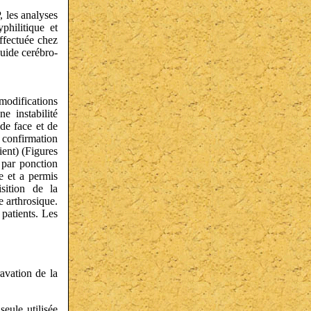
 les analyses
philitique et
effectuée chez
quide cerébro-
 modifications
e instabilité
 de face et de
 confirmation
ient) (Figures
 par ponction
se et a permis
sition de la
e arthrosique.
 patients. Les
ravation de la
seule utilisée