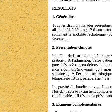
RESULTATS
1. Généralités
Tous les dix huit malades présentaie
allant de 31 à 80 ans ; 12 d’entre eux 
sollicitant la mobilité rachidienne (ou
favorisants.
2. Présentation clinique
Le début de la maladie a été progress
praticien. A l’admission, treize patie
paresthésies 2 cas, en dehors de leur
mois à 60 mois (moyenne : 25,7 mois );
semaines ). A l’examen neurologique
tétraparésie 13 cas, paraparésie 4 cas, 
La gravité du handicap avant l’inter
Nurick (Tableau I) qui tient compte e
cas. Le tableau II résume la présentati
3. Examens complémentaires