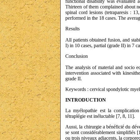
functional disability was evaluated a
Thirteen of them complained about nec
spinal cord lesions (tetraparesis : 13
performed in the 18 cases. The avera
Results
All patients obtained fusion, and sta
I) in 10 cases, partial (grade II) in 7
Conclusion
The analysis of material and socio ec
intervention associated with kinesith
grade II.
Keywords : cervical spondylotic myel
INTRODUCTION
La myélopathie est la complication l
tétraplégie est inéluctable [7, 8, 11].
Aussi, la chirurgie a bénéficié du dé
se sont considérablement simplifiés [
ou trois niveaux adjacents, la corpore