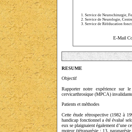
Service de Neurochirurgie, F
Service de Neurologie, Centr
Service de Rééducation fonct
E-Mail C
RESUME
Objectif
Rapporter notre expérience sur le
cervicarthrosique (MPCA) invalidante 
Patients et méthodes
Cette étude rétrospective (1982 à 19
handicap fonctionnel a été évalué selon
eux se plaignaient également d’une cer
moteur (tétraparésie : 13, paraparésie 