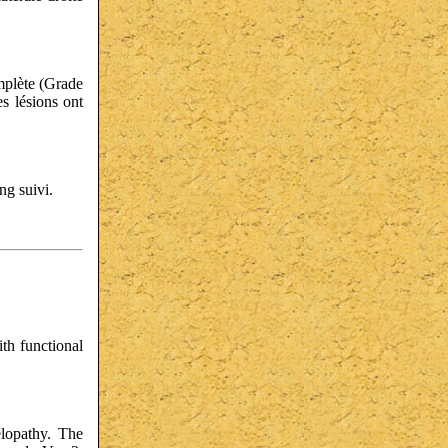
mplète (Grade
es lésions ont
ng suivi.
ith functional
elopathy. The