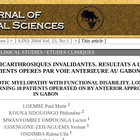
ves ]
>
[ AJNS 2004 Vol. 23, No 1 ]
> [ This article ]
LINICAL STUDIES / ETUDES CLINIQUES
ICARTHROSIQUES INVALIDANTES. RESULTATS A 
TIENTS OPERES PAR VOIE ANTERIEURE AU GABO
TIC MYELOPATHY WITH FUNCTIONAL DISABILITY. LO
NING 18 PATIENTS OPERATED ON BY ANTERIOR APPR
IN GABON
1
LOEMBE Paul Marie
2
KOUNA NDOUONGO Philomène
1
MWANYOMBET OMPOUNGA Lucien
1
ASSENGONE-ZEH-NGUEMA Yvonne
1
ONDIMBA Raïssa Ulla
3