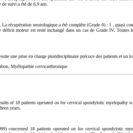
 de suivi a été de 6,9 ans.
. La récupération neurologique a été complète (Grade 0) : 1 , quasi co
le déficit moteur est resté inchangé dans un cas de Grade IV. Toutes l
site une prise en charge pluridisciplinaire précoce des patients et un lo
Gabon, Myélopathie cervicarthrosique
esults of 18 patients operated on for cervical spondylotic myelopathy w
fteen years.
999) concerned 18 patients operated on for cervical spondylotic my