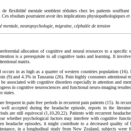
t de flexibilité mentale semblent réduites chez les patients souffrant
Ces résultats pourraient avoir des implications physiopathologiques et 
ilité mentale, neuropsychologie, migraine, céphalée de tension
preferential allocation of cognitive and neural resources to a specific 
tention is a prerequisite to all cognitive tasks and learning. It invol
ttentional matrix.
occurs in as high as a quarter of western countries population (16). I
nin (9) and 4.3% in Tanzania (26). Pain highly consumes attentional re
n be associated with cognitive disorders especially in attention and m
rogress in cognitive neurosciences and functional neuro-imaging resulte
n states.
re frequent in pain free periods in recurrent pain patients (15). In recu
is well accepted during the headache episode, reports in the literatu
riods are still equivocal (1,10,20,22). Patients with recurrent headach
ear whether psychological factors may interfere with cognitive functio
ween headache episodes, it might contribute to a decreased quality of 
 instance, in a longitudinal study from New Zealand, subjects were 