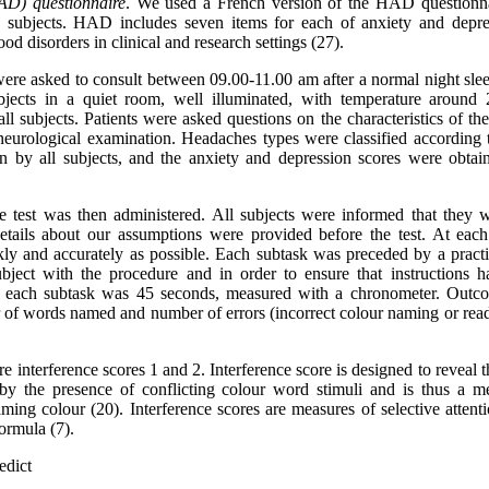
AD) questionnaire
. We used a French version of the HAD questionna
subjects. HAD includes seven items for each of anxiety and depres
od disorders in clinical and research settings (27).
were asked to consult between 09.00-11.00 am after a normal night sle
bjects in a quiet room, well illuminated, with temperature around
l subjects. Patients were asked questions on the characteristics of th
urological examination. Headaches types were classified according t
 by all subjects, and the anxiety and depression scores were obtai
test was then administered. All subjects were informed that they 
etails about our assumptions were provided before the test. At each
ly and accurately as possible. Each subtask was preceded by a practic
subject with the procedure and in order to ensure that instructions 
m each subtask was 45 seconds, measured with a chronometer. Outc
r of words named and number of errors (incorrect colour naming or read
interference scores 1 and 2. Interference score is designed to reveal t
 by the presence of conflicting colour word stimuli and is thus a m
ming colour (20). Interference scores are measures of selective attent
ormula (7).
edict