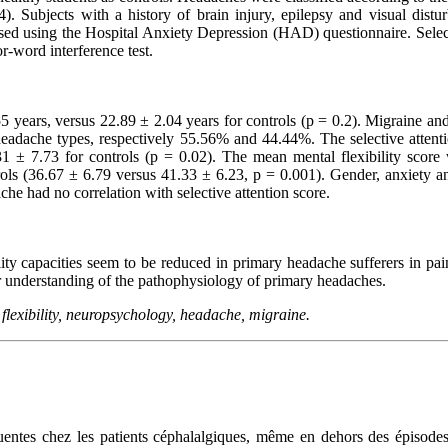
). Subjects with a history of brain injury, epilepsy and visual distu
ed using the Hospital Anxiety Depression (HAD) questionnaire. Select
-word interference test.
 years, versus 22.89 ± 2.04 years for controls (p = 0.2). Migraine and
eadache types, respectively 55.56% and 44.44%. The selective attent
.31 ± 7.73 for controls (p = 0.02). The mean mental flexibility score
ols (36.67 ± 6.79 versus 41.33 ± 6.23, p = 0.001). Gender, anxiety a
che had no correlation with selective attention score.
lity capacities seem to be reduced in primary headache sufferers in pai
r understanding of the pathophysiology of primary headaches.
 flexibility, neuropsychology, headache, migraine.
équentes chez les patients céphalalgiques, même en dehors des épisode