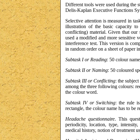
Different tools were used during the s
Delis-Kaplan Executive Functions Sy
Selective attention is measured in ta
illustration of the basic capacity t
conflicting) material. Given that ou
used a modified and more sensitive v
interference test. This version is com
in random order on a sheet of paper in
Subtask I or Reading
: 50 colour names
Subtask II or Naming
: 50 coloured sp
Subtask III or Conflicting
: the subjec
among the three following colours: re
the colour word.
Subtask IV or Switching
: the rule 
rectangle, the colour name has to be r
Headache questionnaire
. This ques
periodicity, location, type, intensit
medical history, notion of treatment u