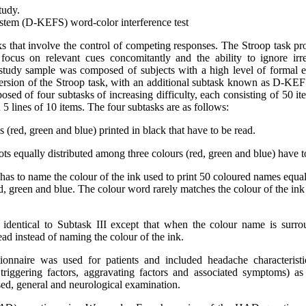
tudy.
stem (D-KEFS) word-color interference test
sks that involve the control of competing responses. The Stroop task pr
o focus on relevant cues concomitantly and the ability to ignore irr
r study sample was composed of subjects with a high level of formal 
ersion of the Stroop task, with an additional subtask known as D-KE
posed of four subtasks of increasing difficulty, each consisting of 50 i
 5 lines of 10 items. The four subtasks are as follows:
 (red, green and blue) printed in black that have to be read.
ots equally distributed among three colours (red, green and blue) have 
t has to name the colour of the ink used to print 50 coloured names equal
d, green and blue. The colour word rarely matches the colour of the ink
is identical to Subtask III except that when the colour name is surr
ead instead of naming the colour of the ink.
tionnaire was used for patients and included headache characterist
y, triggering factors, aggravating factors and associated symptoms) as
sed, general and neurological examination.