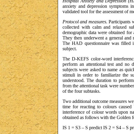
Hospital Anxiety and Depression (H
anxiety and depression symptoms in 
validated tool for the assessment of mo
Protocol and measures.
Participants 
collected with calm and relaxed su
demographic data were obtained for al
They then underwent a general and ne
The HAD questionnaire was filled in
subject.
The D-KEFS color-word interference 
perform an attentional test and no d
subjects were asked to name as quick
stimuli in order to familiarize the 
understood. The duration to perfor
from the attentional task were numbe
of the four subtasks.
Two additional outcome measures were 
time for reacting to colours caused
interference of colour words upon na
obtained as follows with the Golden f
IS 1 = S3 – S predict IS 2 = S4 – S pr