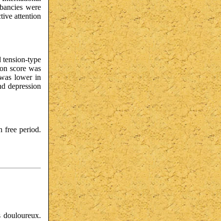
rbancies were
ive attention
 tension-type
ion score was
 was lower in
nd depression
n free period.
s douloureux.