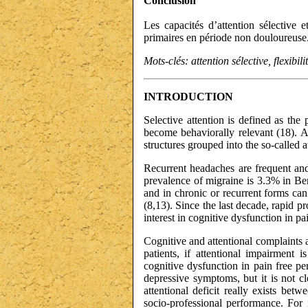
Conclusion
Les capacités d’attention sélective e
primaires en période non douloureuse. 
Mots-clés: attention sélective, flexib
INTRODUCTION
Selective attention is defined as the 
become behaviorally relevant (18). At
structures grouped into the so-called a
Recurrent headaches are frequent and 
prevalence of migraine is 3.3% in Be
and in chronic or recurrent forms ca
(8,13). Since the last decade, rapid p
interest in cognitive dysfunction in pai
Cognitive and attentional complaints a
patients, if attentional impairment 
cognitive dysfunction in pain free pe
depressive symptoms, but it is not cl
attentional deficit really exists bet
socio-professional performance. For