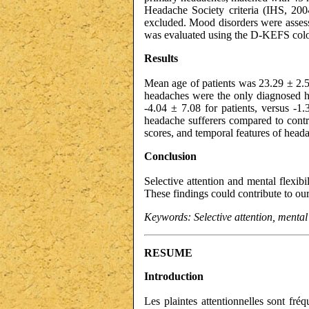
Headache Society criteria (IHS, 2004
excluded. Mood disorders were assess
was evaluated using the D-KEFS color
Results
Mean age of patients was 23.29 ± 2.55
headaches were the only diagnosed h
-4.04 ± 7.08 for patients, versus -1
headache sufferers compared to contr
scores, and temporal features of heada
Conclusion
Selective attention and mental flexibi
These findings could contribute to ou
Keywords: Selective attention, mental
RESUME
Introduction
Les plaintes attentionnelles sont fr