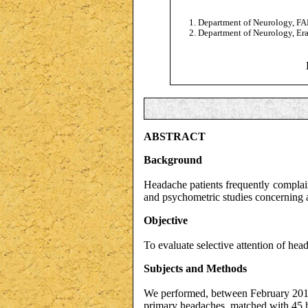
Department of Neurology, FA
Department of Neurology, Era
ABSTRACT
Background
Headache patients frequently complain
and psychometric studies concerning at
Objective
To evaluate selective attention of hea
Subjects and Methods
We performed, between February 2011 a
primary headaches, matched with 45 he