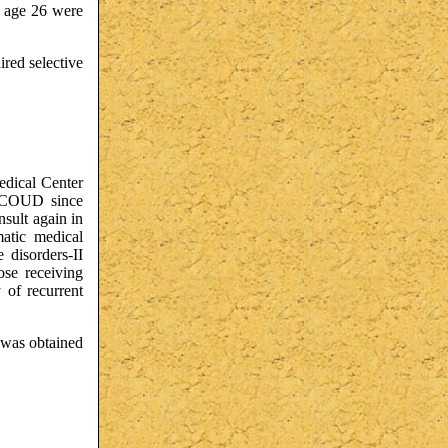
t age 26 were
ired selective
edical Center
t COUD since
sult again in
matic medical
 disorders-II
ose receiving
 of recurrent
 was obtained