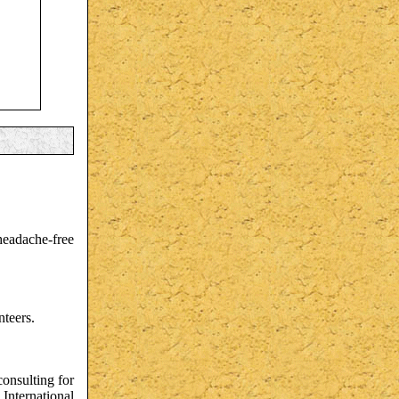
 headache-free
nteers.
onsulting for
 International