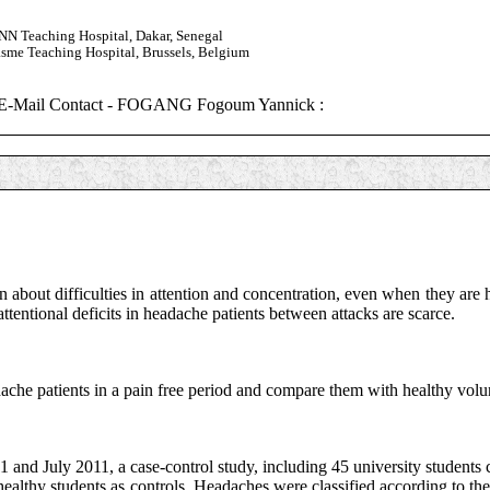
NN Teaching Hospital, Dakar, Senegal
sme Teaching Hospital, Brussels, Belgium
E-Mail Contact - FOGANG Fogoum Yannick :
 about difficulties in attention and concentration, even when they are
tentional deficits in headache patients between attacks are scarce.
dache patients in a pain free period and compare them with healthy volu
nd July 2011, a case-control study, including 45 university students c
althy students as controls. Headaches were classified according to the