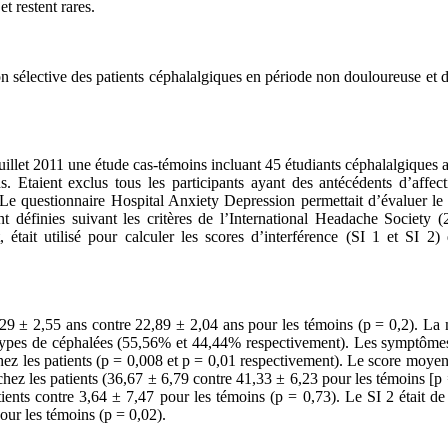
t restent rares.
ion sélective des patients céphalalgiques en période non douloureuse et d’
llet 2011 une étude cas-témoins incluant 45 étudiants céphalalgiques a
s. Etaient exclus tous les participants ayant des antécédents d’affect
e questionnaire Hospital Anxiety Depression permettait d’évaluer le st
ent définies suivant les critères de l’International Headache Society 
tait utilisé pour calculer les scores d’interférence (SI 1 et SI 2)
29 ± 2,55 ans contre 22,89 ± 2,04 ans pour les témoins (p = 0,2). La m
 types de céphalées (55,56% et 44,44% respectivement). Les symptômes
hez les patients (p = 0,008 et p = 0,01 respectivement). Le score moyen 
 chez les patients (36,67 ± 6,79 contre 41,33 ± 6,23 pour les témoins [p
tients contre 3,64 ± 7,47 pour les témoins (p = 0,73). Le SI 2 était d
pour les témoins (p = 0,02).