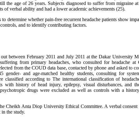
till the age of 26 years. Subjects diagnosed to suffer from migraine a
ests of verbal ability and had a lower academic achievements (25).
s to determine whether pain-free recurrent headache patients show impa
ontrols, and to identify contributing factors.
d out between February 2011 and July 2011 at the Dakar University M
suffering from primary headaches, who consulted for headache a
lected from the COUD data base, contacted by phone and asked to con
45 gender- and age-matched healthy students, consulting for syste
lassified according to The international classification of headache
nts with history of head injury, epilepsy, visual disturbances, and th
psychotropic drugs were excluded as well as controls with a history
the Cheikh Anta Diop University Ethical Committee. A verbal consent
 in the study.