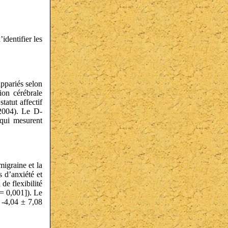
identifier les
ppariés selon
ion cérébrale
atut affectif
(2004). Le D-
 qui mesurent
igraine et la
 d’anxiété et
de flexibilité
 = 0,001]). Le
e -4,04 ± 7,08