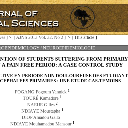
ves ]
>
[ AJNS 2013 Vol. 32, No 2 ]
> [ This article ]
OEPIDEMIOLOGY / NEUROEPIDEMIOLOGIE
ENTION OF STUDENTS SUFFERING FROM PRIMARY
 A PAIN FREE PERIOD: A CASE CONTROL STUDY
CTIVE EN PERIODE NON DOULOUREUSE DES ETUDIANT
CEPHALEES PRIMAIRES : UNE ETUDE CAS-TEMOINS
1
FOGANG Fogoum Yannick
1
TOURÉ Kamadore
2
NAEIJE Gilles
1
NDIAYE Moustapha
1
DIOP Amadou Gallo
1
NDIAYE Mouhamadou Mansour