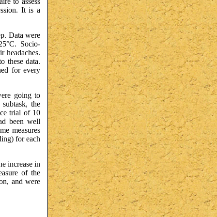
ire to assess
sion. It is a
ep. Data were
 25°C. Socio-
eir headaches.
o these data.
ned for every
were going to
 subtask, the
e trial of 10
had been well
ome measures
ing) for each
he increase in
easure of the
ion, and were