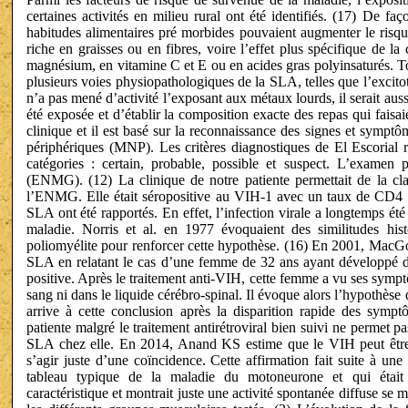
certaines activités en milieu rural ont été identifiés. (17) De fa
habitudes alimentaires pré morbides pouvaient augmenter le risqu
riche en graisses ou en fibres, voire l’effet plus spécifique de l
magnésium, en vitamine C et E ou en acides gras polyinsaturés. To
plusieurs voies physiopathologiques de la SLA, telles que l’excitoto
n’a pas mené d’activité l’exposant aux métaux lourds, il serait auss
été exposée et d’établir la composition exacte des repas qui faisa
clinique et il est basé sur la reconnaissance des signes et symp
périphériques (MNP). Les critères diagnostiques de El Escorial r
catégories : certain, probable, possible et suspect. L’examen 
(ENMG). (12) La clinique de notre patiente permettait de la cl
l’ENMG. Elle était séropositive au VIH-1 avec un taux de CD4 à 
SLA ont été rapportés. En effet, l’infection virale a longtemps é
maladie. Norris et al. en 1977 évoquaient des similitudes hi
poliomyélite pour renforcer cette hypothèse. (16) En 2001, MacGo
SLA en relatant le cas d’une femme de 32 ans ayant développé
positive. Après le traitement anti-VIH, cette femme a vu ses symptôm
sang ni dans le liquide cérébro-spinal. Il évoque alors l’hypothès
arrive à cette conclusion après la disparition rapide des sympt
patiente malgré le traitement antirétroviral bien suivi ne permet
SLA chez elle. En 2014, Anand KS estime que le VIH peut être
s’agir juste d’une coïncidence. Cette affirmation fait suite à un
tableau typique de la maladie du motoneurone et qui était 
caractéristique et montrait juste une activité spontanée diffuse se ma