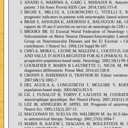
ANAND S, WADHWA A, GARG J, MAHAJAN K. Amyotrophic lat
patient. J Int Assoc Provid AIDS Care. 2014;13(6):515-8.
BEGHI E, MILLUL A, LOGROSCINO G, VITELLI E, MI
prognostic indicators in patients with amyotrophic lateral scler
BRAH S, ASSOGBA K, ADEHOSSI E, BALOUGOU AK, GRUNIT
rapport de 10 ans d’activités en service de neurologie du CH
BROOKS BR. El Escorial World Federation of Neurology crite
Subcommittee on Motor Neuron Diseases/Amyotrophic Lateral 
Group on Neuromuscular Diseases and the El Escorial « Clin
contributors. J Neurol Sci. 1994;124 Suppl:96-107.
CHIÒ A, MORA G, LEONE M, MAZZINI L, COCITO D, 
AND VALLE D’AOSTA REGISTER FOR ALS (PARALS). Early sym
prospective population-based study. Neurology. 2002;59(1):99-
COURATIER P, MARIN B LAUTRETTE G, NICOL M, PREUX P
diagnostics différentiels. Presse Med. 2014;43:538-8.
CRONIN S, HARDIMAN O, TRAYNOR BJ. Ethnic variation in t
2007;68(13):1002-7.
DEL AGUILA A, LONGSTRETH T, MCGUIRE V, KOEPSELL T
population-based study. 2003;60(5):813-9.
GIL J, FUNALOT B, TORNY F, LACOSTE M, COURATIER P. Fa
amyotrophique sporadique. Rev Neurol (Paris). 2007;163(11):1
LEE JR, ANNEGERS JF, APPEL SH. Prognosis of amyotrophic la
Neurol Sci. 1995;132(2):207-15.
MACGOWAN DJ, SCELSA SN, WALDRON M. An ALS-like syndr
to antiretroviral therapy. Neurology. 2001;57(6):1094-7.
MARIN B, KACEM I, DIAGANA M, BOULESTEIX M, 