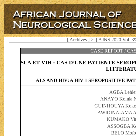
[ Archives ]
>
[ AJNS 2020 Vol. 39
CASE REPORT / CA
SLA ET VIH : CAS D’UNE PATIENTE SEROP
LITTERAT
ALS AND HIV: A HIV-1 SEROPOSITIVE P
AGBA Lehle
ANAYO Komla N
GUINHOUYA Koko
AWIDINA-AMA Aw
KUMAKO Vi
ASSOGBA K
BELO Mof