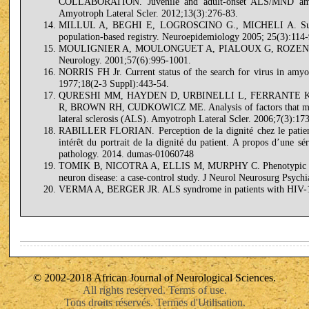
COLLABORATION. Juvenile and adult-onset ALS/MND among 
Amyotroph Lateral Scler. 2012;13(3):276-83.
MILLUL A, BEGHI E, LOGROSCINO G., MICHELI A. Survival 
population-based registry. Neuroepidemiology 2005; 25(3):114-
MOULIGNIER A, MOULONGUET A, PIALOUX G, ROZENBAUM W
Neurology. 2001;57(6):995-1001.
NORRIS FH Jr. Current status of the search for virus in amyot
1977;18(2-3 Suppl):443-54.
QURESHI MM, HAYDEN D, URBINELLI L, FERRANTE 
R, BROWN RH, CUDKOWICZ ME. Analysis of factors that modify
lateral sclerosis (ALS). Amyotroph Lateral Scler. 2006;7(3):17
RABILLER FLORIAN. Perception de la dignité chez le patient a
intérêt du portrait de la dignité du patient. A propos d’une s
pathology. 2014. dumas-01060748
TOMIK B, NICOTRA A, ELLIS M, MURPHY C. Phenotypic diffe
neuron disease: a case-control study. J Neurol Neurosurg Psychi
VERMA A, BERGER JR. ALS syndrome in patients with HIV-1 in
© 2002-2018 African Journal of Neurological Sciences.
All rights reserved. Terms of use.
Tous droits réservés. Termes d'Utilisation.