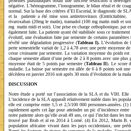
protéines plasmatiques notait une discrète restriction d’hétéro
négative. L’hémogramme, l’ionogramme, le bilan rénal et de coagul
normal. Sur la base des critères d’El Escorial, le diagnostic de SL
et la patiente a été mise sous antiretroviraux (Emtricitabine, R
rivaroxaban (20mg le matin), tramadol (100 mg matin midi et soi
mg matin midi et soir). Une prise en charge orthophonique, par erg
également faite. La patiente ayant été stabilisée sous ce traitement 
évolutif, une évaluation faite par semestre de certains paramètres
révélé une dégradation progressive (
Tableau I).
L’évolution de 
perte semestrielle variait de 1,2 à 4,78 avec une perte moyenne de 
cesse croissante par semestre. La variation moyenne du poids es
chaque semestre allant d’une perte de 2 à 8 points avec une plus 
moyenne était de 5 points par semestre (
Tableau II
). Le score 
maladie. La baisse par semestre est allée de 6 à 8 points soit u
décèdera en janvier 2016 soit après 30 mois d’évolution de la mala
DISCUSSION
Notre étude a porté sur l’association de la SLA et du VIH. Elle 
L’incidence de la SLA apparaît relativement stable dans les popu
elle est comprise entre 1,5 et 2,5/100 000 personnes-années. (1) 
rapidement après cet âge pour atteindre un pic d’incidence entre
notre patiente alors qu’elle avait 49 ans, ce qui l’inclut dans les
trouvé par Brah et al en 2014 à Lomé. (4) En 2012, Marin B. et 
population africaine vivant dans les pays occidentaux, une pré
Parmi les facteurs de risque de survenue de la maladie, l’exposit