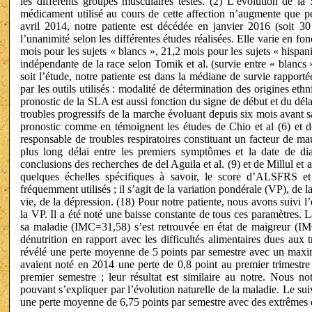
les différents groupes musculaires testés. (2) L’évolution de la 
médicament utilisé au cours de cette affection n’augmente que p
avril 2014, notre patiente est décédée en janvier 2016 (soit 3
l’unanimité selon les différentes études réalisées. Elle varie en fon
mois pour les sujets « blancs », 21,2 mois pour les sujets « hispani
indépendante de la race selon Tomik et al. (survie entre « blancs
soit l’étude, notre patiente est dans la médiane de survie rapportée 
par les outils utilisés : modalité de détermination des origines ethn
pronostic de la SLA est aussi fonction du signe de début et du dél
troubles progressifs de la marche évoluant depuis six mois avant s
pronostic comme en témoignent les études de Chio et al (6) et de 
responsable de troubles respiratoires constituant un facteur de ma
plus long délai entre les premiers symptômes et la date de dia
conclusions des recherches de del Aguila et al. (9) et de Millul et a
quelques échelles spécifiques à savoir, le score d’ALSFRS et
fréquemment utilisés ; il s’agit de la variation pondérale (VP), de l
vie, de la dépression. (18) Pour notre patiente, nous avons suivi
la VP. Il a été noté une baisse constante de tous ces paramètres. La
sa maladie (IMC=31,58) s’est retrouvée en état de maigreur (IM
dénutrition en rapport avec les difficultés alimentaires dues au
révélé une perte moyenne de 5 points par semestre avec un maxim
avaient noté en 2014 une perte de 0,8 point au premier trimestre
premier semestre ; leur résultat est similaire au notre. Nous n
pouvant s’expliquer par l’évolution naturelle de la maladie. Le sui
une perte moyenne de 6,75 points par semestre avec des extrêmes 