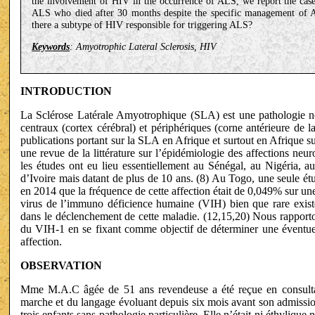
the involvement of HIV in the occurrence of ALS, we report the case
ALS who died after 30 months despite the specific management of A
there a subtype of HIV responsible for triggering ALS?
Keywords
: Amyotrophic Lateral Sclerosis, HIV
INTRODUCTION
La Sclérose Latérale Amyotrophique (SLA) est une pathologie neu
centraux (cortex cérébral) et périphériques (corne antérieure de 
publications portant sur la SLA en Afrique et surtout en Afrique s
une revue de la littérature sur l’épidémiologie des affections ne
les études ont eu lieu essentiellement au Sénégal, au Nigéria,
d’Ivoire mais datant de plus de 10 ans. (8) Au Togo, une seule ét
en 2014 que la fréquence de cette affection était de 0,049% sur un
virus de l’immuno déficience humaine (VIH) bien que rare existe
dans le déclenchement de cette maladie. (12,15,20) Nous rapport
du VIH-1 en se fixant comme objectif de déterminer une éventue
affection.
OBSERVATION
Mme M.A.C âgée de 51 ans revendeuse a été reçue en consultat
marche et du langage évoluant depuis six mois avant son admission
trois enfants sans pathologie particulière. Elle n’était ni éthylique