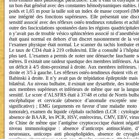
un bon état général avec des constantes hémodynamiques stables. L
poids et 1,65 m pour la taille soit un index de masse corporel (I
une intégrité des fonctions supérieures. Elle présentait une disc
sensitif associé avec des réflexes ostéo tendineux rotuliens et achil
outre des fasciculations spontanées dans les régions quadricipitales
n y’avait pas de trouble vésico sphinctérien associé ni d’anesthés
était quasi normal en dehors d’un discret nasonnement de la vo
l’examen physique était normal. Le scanner du rachis lombaire e
Le taux de CD4 était à 219 cellules/ml. Elle a consulté à l’hôpi
plus tard. L’examen a permis de noter une démarche fauchante se
mètres. Il existait une raideur spastique des membres inférieurs. Au
un déficit à 4/5 disto-proximal à droite. Aux membres inférieurs, il
droite et 3/5 à gauche. Les réflexes ostéo-tendineux étaient vifs 
Babinski à droite. Il n’y avait pas de trépidation épileptoïde m
bilatéral. Au niveau bulbaire, il existait une dysarthrie, des troubl
aux membres supérieurs et inférieurs de même que sur la langue. 
sensitif. Le score d’ALSFRS était à 37/48 et celui de Norris bulba
encéphalique et cervicale (absence d’anomalie exceptée une d
significative) ; EMG (arguments en faveur d’une maladie moto 
tumorale), examen du liquide céphalo rachidien (LCR : cytologie 
absence de BAAR, les PCR, HSV, entérovirus, CMV, EBV, virus J
de Chine de même que l’antigène cryptococcique étaient négatifs
niveau immunologique : absence d’anticorps antinucléaire, d’
neuronaux, anticorps anti phospholipides, absence de cryogl