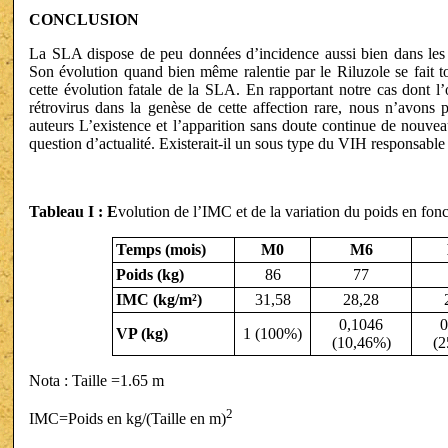
CONCLUSION
La SLA dispose de peu données d’incidence aussi bien dans le
Son évolution quand bien même ralentie par le Riluzole se fait t
cette évolution fatale de la SLA. En rapportant notre cas dont l’
rétrovirus dans la genèse de cette affection rare, nous n’avons 
auteurs L’existence et l’apparition sans doute continue de nouve
question d’actualité. Existerait-il un sous type du VIH responsabl
Tableau I : E
volution de l’IMC et de la variation du poids en fon
Temps (mois)
M0
M6
Poids (kg)
86
77
IMC (kg/m²)
31,58
28,28
0,1046
0
VP (kg)
1 (100%)
(10,46%)
(2
Nota : Taille =1.65 m
2
IMC=Poids en kg/(Taille en m)