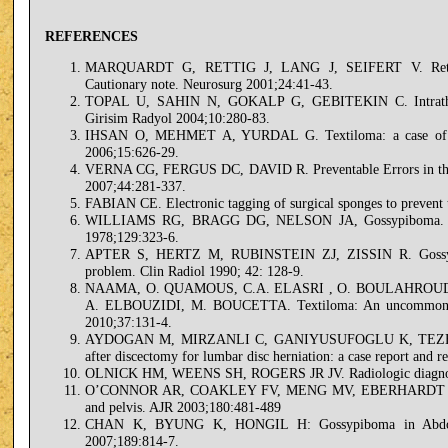
REFERENCES
MARQUARDT G, RETTIG J, LANG J, SEIFERT V. Retained s
Cautionary note. Neurosurg 2001;24:41-43.
TOPAL U, SAHIN N, GOKALP G, GEBITEKIN C. Intrathoracic
Girisim Radyol 2004;10:280-83.
IHSAN O, MEHMET A, YURDAL G. Textiloma: a case of for
2006;15:626-29.
VERNA CG, FERGUS DC, DAVID R. Preventable Errors in the O
2007;44:281-337.
FABIAN CE. Electronic tagging of surgical sponges to prevent t
WILLIAMS RG, BRAGG DG, NELSON JA, Gossypiboma. The p
1978;129:323-6.
APTER S, HERTZ M, RUBINSTEIN ZJ, ZISSIN R. Gossypibom
problem. Clin Radiol 1990; 42: 128-9.
NAAMA, O. QUAMOUS, C.A. ELASRI , O. BOULAHROUD
A. ELBOUZIDI, M. BOUCETTA. Textiloma: An uncommon comp
2010;37:131-4.
AYDOGAN M, MIRZANLI C, GANIYUSUFOGLU K, TEZER K, 
after discectomy for lumbar disc herniation: a case report and 
OLNICK HM, WEENS SH, ROGERS JR JV. Radiologic diagnosis 
O’CONNOR AR, COAKLEY FV, MENG MV, EBERHARDT SC. Ima
and pelvis. AJR 2003;180:481-489
CHAN K, BYUNG K, HONGIL H: Gossypiboma in Abdomen
2007;189:814-7.