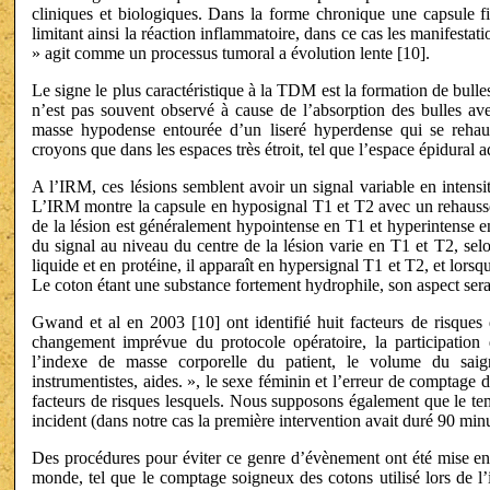
cliniques et biologiques. Dans la forme chronique une capsule fi
limitant ainsi la réaction inflammatoire, dans ce cas les manifestati
» agit comme un processus tumoral a évolution lente [10].
Le signe le plus caractéristique à la TDM est la formation de bull
n’est pas souvent observé à cause de l’absorption des bulles a
masse hypodense entourée d’un liseré hyperdense qui se rehaus
croyons que dans les espaces très étroit, tel que l’espace épidural 
A l’IRM, ces lésions semblent avoir un signal variable en intensi
L’IRM montre la capsule en hyposignal T1 et T2 avec un rehaussem
de la lésion est généralement hypointense en T1 et hyperintense
du signal au niveau du centre de la lésion varie en T1 et T2, selon
liquide et en protéine, il apparaît en hypersignal T1 et T2, et lorsq
Le coton étant une substance fortement hydrophile, son aspect sera
Gwand et al en 2003 [10] ont identifié huit facteurs de risques 
changement imprévue du protocole opératoire, la participation d
l’indexe de masse corporelle du patient, le volume du sai
instrumentistes, aides. », le sexe féminin et l’erreur de comptag
facteurs de risques lesquels. Nous supposons également que le tem
incident (dans notre cas la première intervention avait duré 90 minu
Des procédures pour éviter ce genre d’évènement ont été mise en p
monde, tel que le comptage soigneux des cotons utilisé lors de l’i