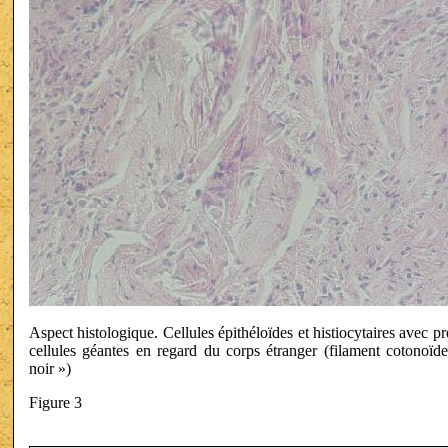
Aspect histologique. Cellules épithéloïdes et histiocytaires avec p
cellules géantes en regard du corps étranger (filament cotonoïd
noir »)
Figure 3