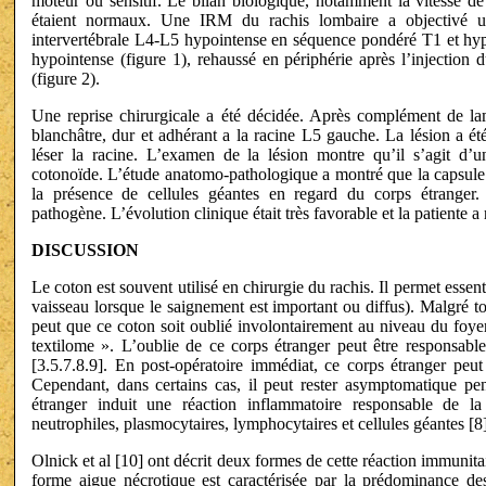
moteur ou sensitif. Le bilan biologique, notamment la vitesse de
étaient normaux. Une IRM du rachis lombaire a objectivé u
intervertébrale L4-L5 hypointense en séquence pondéré T1 et hyp
hypointense (figure 1), rehaussé en périphérie après l’injection 
(figure 2).
Une reprise chirurgicale a été décidée. Après complément de l
blanchâtre, dur et adhérant a la racine L5 gauche. La lésion a 
léser la racine. L’examen de la lésion montre qu’il s’agit d’u
cotonoïde. L’étude anatomo-pathologique a montré que la capsule ét
la présence de cellules géantes en regard du corps étranger.
pathogène. L’évolution clinique était très favorable et la patiente a
DISCUSSION
Le coton est souvent utilisé en chirurgie du rachis. Il permet esse
vaisseau lorsque le saignement est important ou diffus). Malgré tou
peut que ce coton soit oublié involontairement au niveau du foye
textilome ». L’oublie de ce corps étranger peut être responsable
[3.5.7.8.9]. En post-opératoire immédiat, ce corps étranger peut
Cependant, dans certains cas, il peut rester asymptomatique pe
étranger induit une réaction inflammatoire responsable de la
neutrophiles, plasmocytaires, lymphocytaires et cellules géantes [8]
Olnick et al [10] ont décrit deux formes de cette réaction immunita
forme aigue nécrotique est caractérisée par la prédominance des