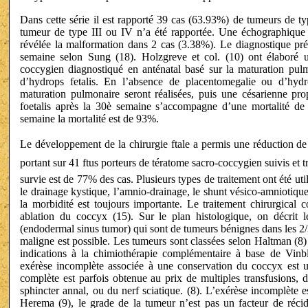
Dans cette série il est rapporté 39 cas (63.93%) de tumeurs de t
tumeur de type III ou IV n’a été rapportée. Une échographique p
révélée la malformation dans 2 cas (3.38%). Le diagnostique préna
semaine selon Sung (18). Holzgreve et col. (10) ont élaboré 
coccygien diagnostiqué en anténatal basé sur la maturation pul
d’hydrops fetalis. En l’absence de placentomegalie ou d’hydr
maturation pulmonaire seront réalisées, puis une césarienne pro
foetalis après la 30è semaine s’accompagne d’une mortalité de 
semaine la mortalité est de 93%.
Le développement de la chirurgie ftale a permis une réduction de
portant sur 41 ftus porteurs de tératome sacro-coccygien suivis et t
survie est de 77% des cas. Plusieurs types de traitement ont été util
le drainage kystique, l’amnio-drainage, le shunt vésico-amniotique
la morbidité est toujours importante. Le traitement chirurgical 
ablation du coccyx (15). Sur le plan histologique, on décrit
(endodermal sinus tumor) qui sont de tumeurs bénignes dans les 2/
maligne est possible. Les tumeurs sont classées selon Haltman (8)
indications à la chimiothérapie complémentaire à base de Vin
exérèse incomplète associée à une conservation du coccyx est un
complète est parfois obtenue au prix de multiples transfusions, 
sphincter annal, ou du nerf sciatique. (8). L’exérèse incomplète es
Herema (9), le grade de la tumeur n’est pas un facteur de récid