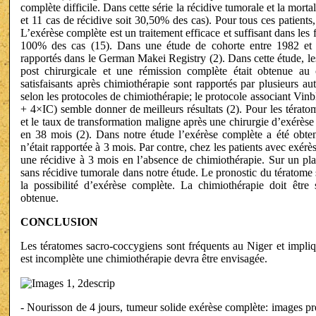
complète difficile. Dans cette série la récidive tumorale et la morta
et 11 cas de récidive soit 30,50% des cas). Pour tous ces patients
L’exérèse complète est un traitement efficace et suffisant dans l
100% des cas (15). Dans une étude de cohorte entre 1982 et 
rapportés dans le German Makei Registry (2). Dans cette étude, le
post chirurgicale et une rémission complète était obtenue au
satisfaisants après chimiothérapie sont rapportés par plusieurs au
selon les protocoles de chimiothérapie; le protocole associant Vi
+ 4×IC) semble donner de meilleurs résultats (2). Pour les térato
et le taux de transformation maligne après une chirurgie d’exérè
en 38 mois (2). Dans notre étude l’exérèse complète a été obte
n’était rapportée à 3 mois. Par contre, chez les patients avec exér
une récidive à 3 mois en l’absence de chimiothérapie. Sur un pla
sans récidive tumorale dans notre étude. Le pronostic du tératome 
la possibilité d’exérèse complète. La chimiothérapie doit être
obtenue.
CONCLUSION
Les tératomes sacro-coccygiens sont fréquents au Niger et impliq
est incomplète une chimiothérapie devra être envisagée.
- Nourisson de 4 jours, tumeur solide exérèse complète: images pré