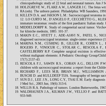
clinicopathologic study of 22 fetal and neonatal tumors. Am J 
HOLZGREVE W., FLAKE A.W., LANGER J.C. The fetus with sac
RA (eds). The unborn patient. Philadelphia: WB Saunders, 1991
KILLEN D.A. and JAKSON L.M.: Sacrococcygeal teratoma in th
12. LO CURTO M., D’ANGELO P., CECCHETTO G., KLERSY
immature teratomas: results of the first paediatric Italian study
MIDDELDORPF K. Study of congeneital sacral tumor. Virchows
fur kliniche medezin, 1885: 101-37.
MAKIN E.C., HYETT J., ADE-AJAVI N., PATEL S., NIC
diagnosed sacrococcygeal teratomas: single-center experience (
MARINA N.M., CUSHING B., GILLER R., COHEN L., 
ROGERS P., VINOCUR C., STOLAR C., RESCOLA F., 
CASTELBERRY R.P. Complete surgical excision is effective 
without malignant elements: A Pediatric Oncology Group/Child
17(7):2137-43.
RESCOLA F.J., SAWIN R.S., CORAN A.G., DILLON P.W.,
children with sacrococcygeal teratoma: a report from the Child
RICHARD F., LEES M.B, BRIAN M.J., WILLIAMSON 
BUSCHI D. and KULLDEEP TIJA. Sonography of benign sacral t
SUN D.J., LEE J.N., LONG C.Y., TSAI E.M. Early diagnosis of 
J Med Sci., 2003 Jun; 19(6):313-6.
WILLIS R.A. Pathology of tumors. London Butterworths, 1967
WALDHAUSEN J.A., KILMAN J.W., VELLIO F. and BATTERSBY
933-949.