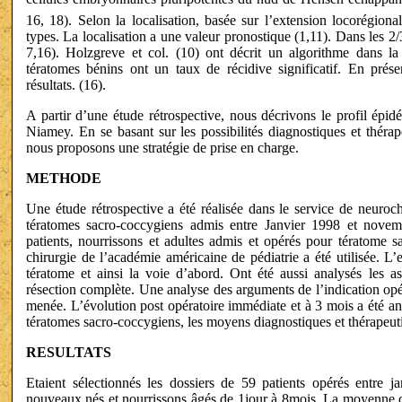
16, 18). Selon la localisation, basée sur l’extension locorégiona
types. La localisation a une valeur pronostique (1,11). Dans les 2/3
7,16). Holzgreve et col. (10) ont décrit un algorithme dans la
tératomes bénins ont un taux de récidive significatif. En prés
résultats. (16).
A partir d’une étude rétrospective, nous décrivons le profil épi
Niamey. En se basant sur les possibilités diagnostiques et thérape
nous proposons une stratégie de prise en charge.
METHODE
Une étude rétrospective a été réalisée dans le service de neuroch
tératomes sacro-coccygiens admis entre Janvier 1998 et novemb
patients, nourrissons et adultes admis et opérés pour tératome sa
chirurgie de l’académie américaine de pédiatrie a été utilisée. L
tératome et ainsi la voie d’abord. Ont été aussi analysés les as
résection complète. Une analyse des arguments de l’indication opé
menée. L’évolution post opératoire immédiate et à 3 mois a été ana
tératomes sacro-coccygiens, les moyens diagnostiques et thérapeuti
RESULTATS
Etaient sélectionnés les dossiers de 59 patients opérés entre
nouveaux nés et nourrissons âgés de 1jour à 8mois. La moyenne d’â