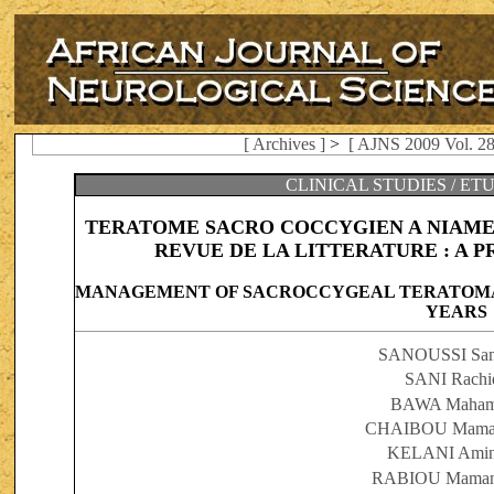
[ Archives ]
>
[ AJNS 2009 Vol. 28
CLINICAL STUDIES / ET
TERATOME SACRO COCCYGIEN A NIAMEY
REVUE DE LA LITTERATURE : A PR
MANAGEMENT OF SACROCCYGEAL TERATOMA IN
YEARS
SANOUSSI Sam
SANI Rach
BAWA Maha
CHAIBOU Maman
KELANI Amin
RABIOU Maman