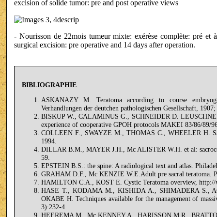
excision of solide tumor: pre and post operative views
- Nourisson de 22mois tumeur mixte: exérèse complète: pré et à
surgical excision: pre operative and 14 days after operation.
BIBLIOGRAPHIE
ASKANAZY M. Teratoma according to course embryogene
Verhandlungen der deutchen pathologischen Gesellschaft, 1907;
BISKUP W., CALAMINUS G., SCHNEIDER D. LEUSCHNER T., 
experience of cooperative GPOH protocols MAKEI 83/86/89/96.
COLLEEN F., SWAYZE M., THOMAS C., WHEELER H. Sacrococ
1994.
DILLAR B.M., MAYER J.H., Mc ALISTER W.H. et al: sacrococcy
59.
EPSTEIN B.S.: the spine: A radiological text and atlas. Philade
GRAHAM D.F., Mc KENZIE W.E.Adult pre sacral teratoma. Post
HAMILTON C.A., KOST E. Cystic Teratoma overview, http://
HASE T., KODAMA M., KISHIDA A., SHIMADERA S., 
OKABE H. Techniques available for the management of massive
3):232-4.
HEEREMA M., Mc KENNEY A., HARISSON M.R., BRATTON B