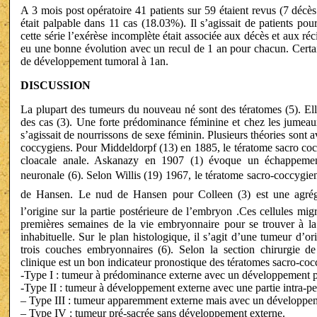
A 3 mois post opératoire 41 patients sur 59 étaient revus (7 décès
était palpable dans 11 cas (18.03%). Il s’agissait de patients pou
cette série l’exérèse incomplète était associée aux décès et aux réc
eu une bonne évolution avec un recul de 1 an pour chacun. Certai
de développement tumoral à 1an.
DISCUSSION
La plupart des tumeurs du nouveau né sont des tératomes (5). El
des cas (3). Une forte prédominance féminine et chez les jumeau
s’agissait de nourrissons de sexe féminin. Plusieurs théories sont
coccygiens. Pour Middeldorpf (13) en 1885, le tératome sacro coc
cloacale anale. Askanazy en 1907 (1) évoque un échappement 
neuronale (6). Selon Willis (19) 1967, le tératome sacro-coccygien
de Hansen. Le nud de Hansen pour Colleen (3) est une agrégat
l’origine sur la partie postérieure de l’embryon .Ces cellules mi
premières semaines de la vie embryonnaire pour se trouver à la 
inhabituelle. Sur le plan histologique, il s’agit d’une tumeur d’
trois couches embryonnaires (6). Selon la section chirurgie de 
clinique est un bon indicateur pronostique des tératomes sacro-coc
-Type I : tumeur à prédominance externe avec un développement p
-Type II : tumeur à développement externe avec une partie intra-pel
– Type III : tumeur apparemment externe mais avec un développem
– Type IV : tumeur pré-sacrée sans développement externe.