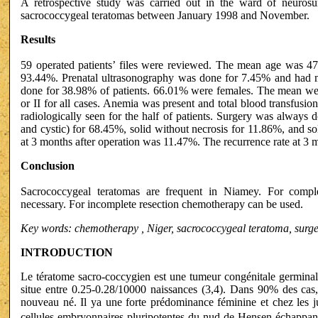
A retrospective study was carried out in the ward of neurosu
sacrococcygeal teratomas between January 1998 and November.
Results
59 operated patients’ files were reviewed. The mean age was 4
93.44%. Prenatal ultrasonography was done for 7.45% and had ma
done for 38.98% of patients. 66.01% were females. The mean wei
or II for all cases. Anemia was present and total blood transfus
radiologically seen for the half of patients. Surgery was always
and cystic) for 68.45%, solid without necrosis for 11.86%, and so
at 3 months after operation was 11.47%. The recurrence rate at 3
Conclusion
Sacrococcygeal teratomas are frequent in Niamey. For comple
necessary. For incomplete resection chemotherapy can be used.
Key words: chemotherapy , Niger, sacrococcygeal teratoma, surge
INTRODUCTION
Le tératome sacro-coccygien est une tumeur congénitale germinale
situe entre 0.25-0.28/10000 naissances (3,4). Dans 90% des cas,
nouveau né. Il ya une forte prédominance féminine et chez les j
cellules embryonnaires pluripotentes du nud de Hensen échappant 