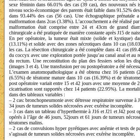
sexe féminin dans 66.01% des cas (39 cas), des nouveaux nés 
niveau socio-économique des parents était faible dans 91.52% des c
dans 93.44% des cas (56 cas). Une échographique prénatale a 
malformation dans 2cas (3.38%). L’accouchement a été réalisé par 
malformation était comprise entre 24 et 43cm de grand dia
chirurgicale a été pratiquée de manière constante après J15 de nais
En per opératoire, la tumeur était mixte (solide et kystique) 
(13.11%) et solide avec des zones nécrotiques dans 10 cas (18.0
les cas. La résection chirurgicale a été complète dans 41 cas (69.
du coccyx avec une exploration portée jusqu’au canal anal et au r
du rectum. Une reconstitution du plan des fessiers selon les disp
(images 3 et 4). Une transfusion per ou postopératoire a été nécess
L’examen anatomopathologique a été obtenu chez 16 patients (26
(6.55%) de tératome mature dans 10 cas (16.39%) et de tératome 
post opératoire variait entre 15 et 42 jours avec une moyenne de 21
cicatrisation sont rapportés chez 14 patients (22.95%). La mortali
dans des tableaux variables :
– 2 cas: bronchopneumonie avec détresse respiratoire survenue à J
34 jours de tumeurs solides nécrosées avec exérèse incomplète.
– 3 cas dans un tableau d’hyperthermie à J16 et J21 et J42 post op
opérés à l’âge de 46 jours, 52jours et 61 jours de tumeurs nécros
tératomes malins.
– 2 cas de convulsions hyper pyrétiques avec anémie et tests de pa
s’agissait de tumeurs solides nécrosées avec exérèse incomplète.