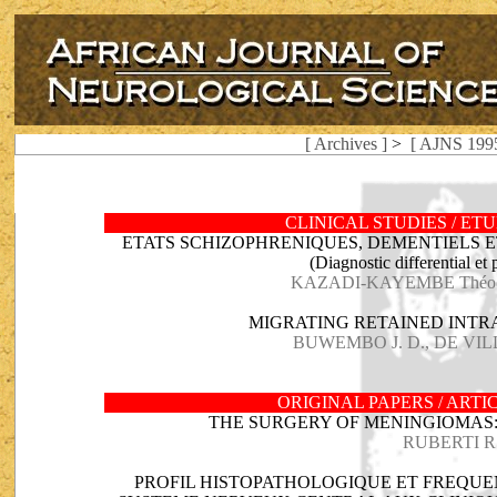
[ Archives ]
>
[ AJNS 1995
CLINICAL STUDIES / ET
ETATS SCHIZOPHRENIQUES, DEMENTIELS 
(Diagnostic differential et 
KAZADI-KAYEMBE Théod
MIGRATING RETAINED INTR
BUWEMBO J. D., DE VILL
ORIGINAL PAPERS / ART
THE SURGERY OF MENINGIOMAS: 
RUBERTI R.
PROFIL HISTOPATHOLOGIQUE ET FREQUE