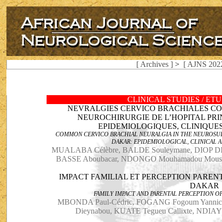
[ Archives ]
>
[ AJNS 2022
CLINICAL STUDIES / ET
NEVRALGIES CERVICO BRACHIALES CO
NEUROCHIRURGIE DE L’HOPITAL PRI
EPIDEMIOLOGIQUES, CLINIQUE
COMMON CERVICO BRACHIAL NEURALGIA IN THE NEUROSUR
DAKAR: EPIDEMIOLOGICAL, CLINICAL 
MUALABA Célèbre, BALDE Souleymane, DIOP DI
BASSE Aboubacar, NDONGO Mouhamadou Moustap
IMPACT FAMILIAL ET PERCEPTION PARENT
DAKAR
FAMILY IMPACT AND PARENTAL PERCEPTION O
MBONDA Paul-Cédric, FOGANG Fogoum Yannick
Dieynabou, KUATE Tegueu Callixte, NDIAY