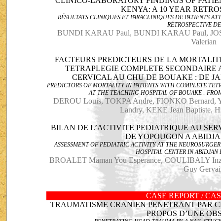
CLINICO-LABORATORY FINDINGS OF PATIE
KENYA: A 10 YEAR RETR
RÉSULTATS CLINIQUES ET PARACLINIQUES DE PATIENTS AT
RÉTROSPECTIVE DE
BUNDI KARAU Paul, BUNDI KARAU Paul, JO
Valerian
FACTEURS PREDICTEURS DE LA MORTALIT
TETRAPLEGIE COMPLETE SECONDAIRE 
CERVICAL AU CHU DE BOUAKE : DE JA
PREDICTORS OF MORTALITY IN PATIENTS WITH COMPLETE TET
AT THE TEACHING HOSPITAL OF BOUAKE : FROM
DEROU Louis, TOKPA Andre, FIONKO Bernard, 
Landry, KEKE Jean Baptiste,
BILAN DE L’ACTIVITE PEDIATRIQUE AU SE
DE YOPOUGON A ABIDJAN
ASSESSMENT OF PEDIATRIC ACTIVITY AT THE NEUROSURGE
HOSPITAL CENTER IN ABIDJAN 
BROALET Maman You Esperance, COULIBALY Inza
Guy Gervai
CASE REPORT / CA
TRAUMATISME CRANIEN PENETRANT PAR CL
PROPOS D’UNE OB