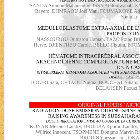
PENETRATING HEAD TRAUMA BY A NAIL STUCK
SANDA Aminou Mahamadou, ISSA Abdoulwaha
Bayero, DJIMRAOU Joël Mati, FOUMAKOYE Ad
Samuila
MEDULLOBLASTOME EXTRA-AXIAL DE L’
PROPOS D’UN
NASSOUROU Oumarou Haman, TAZO Potho Bric
Herve, DJIENTHEU Carole, BELLO Figuim, ETOM
HÉMATOME INTRACÉRÉBRAL ASSOCI
ARACHNOÏDIENNE COMPLIQUANT UNE MAL
D’UN CA
INTRACEREBRAL HEMATOMA ASSOCIATED WITH SUBARAC
DISEASE: CASE R
DIOURI Sara, CHTAOU Naima, BOUCHAL Siham, E
BELAHSEN Faouzi
ORIGINAL PAPERS / ART
RADIATION DOSE EMISSION DURING SPINE
RAISING AWARENESS IN SUBSAHARA
DOSE D’IRRADIATION EMISE AU COURS DE LA CHIRU
KONAN Meleine Landry, DROGBA Kporou Landry,
Wilfried Innocent, TSOPMENE Dongmo Marvin Ri
BROU N’guessan Joel, OKA