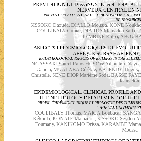
PREVENTION ET DIAGNOSTIC ANTENATAL 
NERVEUX CENTRAL EN 
PREVENTION AND ANTENATAL DIAGNOSIS OF THE CEN
NEUROSURGE
SISSOKO Daouda, DIALLO Moussa, KONE Noukh
COULIBALY Oumar, DIARRA Mamadou Salia, TR
TEMBINE Kalba, ABOUBAC
ASPECTS EPIDEMIOLOGIQUES ET EVOLUTIFS
AFRIQUE SUBSAHARIENNE,
EPIDEMIOLOGICAL ASPECTS OF EPILEPSY IN THE ELDERLY
NGASSAKI Saurel Ralmach, SOW Adjaratou Diey
Galieni, MUALABA Célèbre, KATENDE Thierr
Christelle, SENE-DIOP Marième Soda, BASSE FAY
Kamadore
EPIDEMIOLOGICAL, CLINICAL PROFILE AN
THE NEUROLOGY DEPARTMENT OF THE UN
PROFIL ÉPIDÉMIO-CLINIQUE ET PRONOSTIC DES TUMEURS
L'HOPITAL UNIVERSITAIRE
COULIBALY Thomas, MAIGA Boubacar, SANGAR
Kékouta, KONATE Mamadou, SISSOKO Seydou 
Toumany, KANIKOMO Drissa, KARAMBE Mamad
Moussa