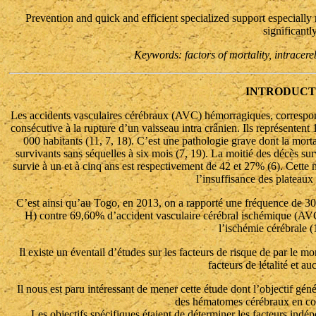
Prevention and quick and efficient specialized support especially 
significantly
Keywords: factors of mortality, intrace
INTRODUCT
Les accidents vasculaires cérébraux (AVC) hémorragiques, correspon
consécutive à la rupture d’un vaisseau intra crânien. Ils représenten
000 habitants (11, 7, 18). C’est une pathologie grave dont la mort
survivants sans séquelles à six mois (7, 19). La moitié des décès s
survie à un et à cinq ans est respectivement de 42 et 27% (6). Cette 
l’insuffisance des plateaux
C’est ainsi qu’au Togo, en 2013, on a rapporté une fréquence de 
H) contre 69,60% d’accident vasculaire cérébral ischémique (AVC 
l’ischémie cérébrale (
Il existe un éventail d’études sur les facteurs de risque de par le 
facteurs de létalité et a
Il nous est paru intéressant de mener cette étude dont l’objectif génér
des hématomes cérébraux en cou
Les objectifs spécifiques étaient de déterminer les facteurs ind