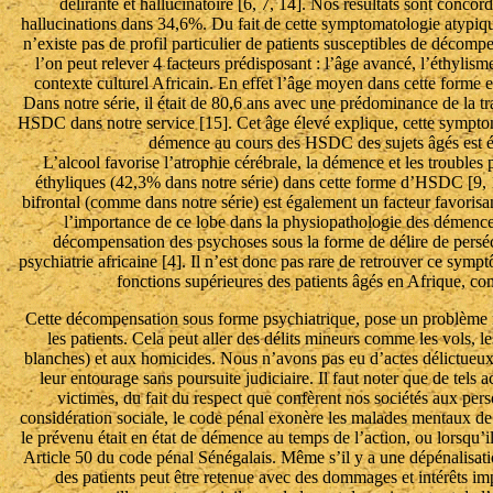
délirante et hallucinatoire [6, 7, 14]. Nos résultats sont concor
hallucinations dans 34,6%. Du fait de cette symptomatologie atypique
n’existe pas de profil particulier de patients susceptibles de déc
l’on peut relever 4 facteurs prédisposant : l’âge avancé, l’éthylis
contexte culturel Africain. En effet l’âge moyen dans cette forme 
Dans notre série, il était de 80,6 ans avec une prédominance de la 
HSDC dans notre service [15]. Cet âge élevé explique, cette sympto
démence au cours des HSDC des sujets âgés est é
L’alcool favorise l’atrophie cérébrale, la démence et les troubles
éthyliques (42,3% dans notre série) dans cette forme d’HSDC [9, 
bifrontal (comme dans notre série) est également un facteur favorisa
l’importance de ce lobe dans la physiopathologie des démences 
décompensation des psychoses sous la forme de délire de persécu
psychiatrie africaine [4]. Il n’est donc pas rare de retrouver ce symp
fonctions supérieures des patients âgés en Afrique, 
Cette décompensation sous forme psychiatrique, pose un problème m
les patients. Cela peut aller des délits mineurs comme les vols, 
blanches) et aux homicides. Nous n’avons pas eu d’actes délictueux à
leur entourage sans poursuite judiciaire. Il faut noter que de tels a
victimes, du fait du respect que confèrent nos sociétés aux perso
considération sociale, le code pénal exonère les malades mentaux de le
le prévenu était en état de démence au temps de l’action, ou lorsqu’il 
Article 50 du code pénal Sénégalais. Même s’il y a une dépénalisation
des patients peut être retenue avec des dommages et intérêts impo