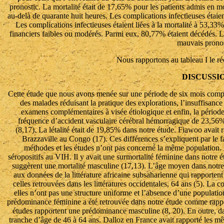
pronostic. La mortalité était de 17,65% pour les patients admis en 
au-delà de quarante huit heures. Les complications infectieuses étaie
Les complications infectieuses étaient liées à la mortalité à 53,3
financiers faibles ou modérés. Parmi eux, 80,77% étaient décédés. Les
mauvais pronos
Nous rapportons au tableau I le ré
DISCUSSI
Cette étude que nous avons menée sur une période de six mois comp
des malades réduisant la pratique des explorations, l’insuffisance
examens complémentaires à visée étiologique et enfin, la période
fréquence d’accident vasculaire cérébral hémorragique de 23,56% in
(8,17). La létalité était de 19,85% dans notre étude. Fiawoo avait
Brazzaville au Congo (17). Ces différences s’expliquent par le fa
méthodes et les études n’ont pas concerné la même population. En
séropositifs au VIH. Il y avait une surmortalité féminine dans notre ét
suggèrent une mortalité masculine (17,13). L’âge moyen dans notre
aux données de la littérature africaine subsaharienne qui rapporten
celles retrouvées dans les littératures occidentales, 64 ans (5). La c
elles n’ont pas une structure uniforme et l’absence d’une populatio
prédominance féminine a été retrouvée dans notre étude comme rappor
études rapportent une prédominance masculine (8, 20). En outre, dans
tranche d’âge de 46 à 64 ans. Dalloz en France avait rapporté les mê