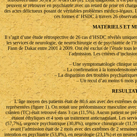
peuvent se retrouver en psychiatrie avec un retard de prise en charg
des actes délictueux posant de véritables problèmes médico-légaux. L’ob
ces formes d’ HSDC à travers 26 observati
MATERIELS ET 
Il s’agit d’une étude rétrospective de 26 cas d’HSDC révélés uniquem
les services de neurologie, de neurochirurgie et de psychiatrie d
Fann de Dakar entre 2001 à 2009. Ont été exclus de l’étude tous les
l’admission. Les critères d’inclusion
– Une symptomatologie clinique un
– La confirmation à la tomodensitomé
– La disparition des troubles psychiatrique
– Un recul d’au moins 6 mois po
RESULTA
L’âge moyen des patients était de 80,6 ans avec des extrêmes de
représentées (figure 1). On notait une prédominance masculine avec
crânien (TC) était retrouvé dans 3 cas (11,5%). Aucun patient ne pré
étaient éthyliques et 4 sous un traitement anticoagulant. Les serv
(57,7%), urgence psychiatrique (30,8%), urgence chirurgicale (11,
avant l’admission était de 2 mois avec des extrêmes de 2 semaines 
intention en psychiatrie (53,8%), en neurologie (23,1%) et en neuroc