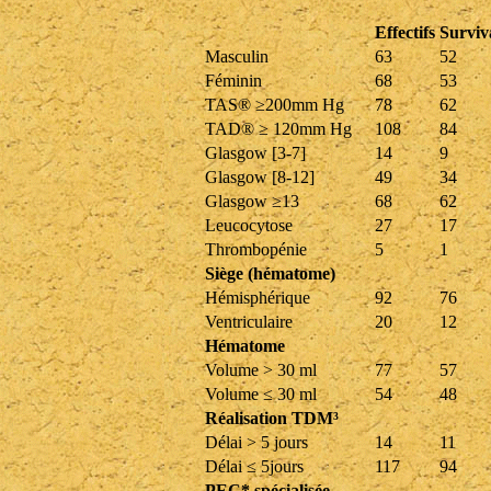
Effectifs
Surviv
Masculin
63
52
Féminin
68
53
TAS® ≥200mm Hg
78
62
TAD® ≥ 120mm Hg
108
84
Glasgow [3-7]
14
9
Glasgow [8-12]
49
34
Glasgow ≥13
68
62
Leucocytose
27
17
Thrombopénie
5
1
Siège (hématome)
Hémisphérique
92
76
Ventriculaire
20
12
Hématome
Volume > 30 ml
77
57
Volume ≤ 30 ml
54
48
Réalisation TDM³
Délai > 5 jours
14
11
Délai ≤ 5jours
117
94
PEC* spécialisée