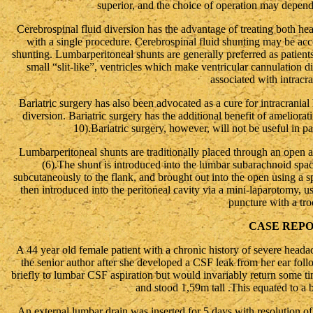
superior, and the choice of operation may depend 
Cerebrospinal fluid diversion has the advantage of treating both hea
with a single procedure. Cerebrospinal fluid shunting may be ac
shunting. Lumbarperitoneal shunts are generally preferred as patients
small “slit-like”, ventricles which make ventricular cannulation di
associated with intracra
Bariatric surgery has also been advocated as a cure for intracrania
diversion. Bariatric surgery has the additional benefit of ameliorat
10).Bariatric surgery, however, will not be useful in pa
Lumbarperitoneal shunts are traditionally placed through an open ap
(6).The shunt is introduced into the lumbar subarachnoid spa
subcutaneously to the flank, and brought out into the open using a sp
then introduced into the peritoneal cavity via a mini-laparotomy, u
puncture with a tro
CASE REP
A 44 year old female patient with a chronic history of severe heada
the senior author after she developed a CSF leak from her ear fo
briefly to lumbar CSF aspiration but would invariably return some t
and stood 1,59m tall .This equated to a
An external lumbar drain was inserted for 5 days with resolution of