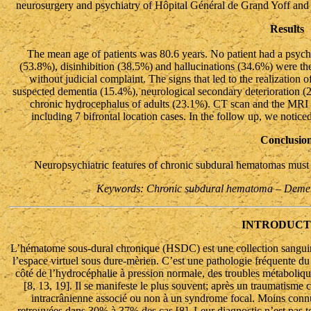
neurosurgery and psychiatry of Hôpital Général de Grand Yoff an
Results
The mean age of patients was 80.6 years. No patient had a psych
(53.8%), disinhibition (38.5%) and hallucinations (34.6%) were the
without judicial complaint. The signs that led to the realization 
suspected dementia (15.4%), neurological secondary deterioration (2
chronic hydrocephalus of adults (23.1%). CT scan and the MRI
including 7 bifrontal location cases. In the follow up, we noticed 
Conclusio
Neuropsychiatric features of chronic subdural hematomas must 
Keywords: Chronic subdural hematoma – Dementi
INTRODUCT
L’hématome sous-dural chronique (HSDC) est une collection sanguin
l’espace virtuel sous dure-mèrien. C’est une pathologie fréquente du 
côté de l’hydrocéphalie à pression normale, des troubles métaboliqu
[8, 13, 19]. Il se manifeste le plus souvent; après un traumatis
intracrânienne associé ou non à un syndrome focal. Moins connu
retrouvées dans 30% à 37% des cas [8]. Leur diagnostic n’est pas to