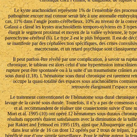
Le kyste arachnoïdien représente 1% de l’ensemble des processu
pathogénie encore mal connue serait liée à une anomalie embryolog
cas, 11% dans l’angle ponto-cérébelleux, 10% au niveau de la convex
Galassi a classé les kystes arachnoïdiens temporo-sylviens en 3 types 
élargit le segment proximal et moyen de la vallée sylvienne, le type 
parenchyme cérébral (6). Le type 2 est le plus fréquent. Il est de déco
se manifeste par des céphalées non spécifiques, des crises convulsi
macrocranie, et un retard psychique sont classiquemen
Il peut parfois être révélé par une complication, à savoir sa ru
chronique, le tableau est alors celui d’une hypertension intracrânie
rupture peut être spontanée ou à la suite d’un traumatisme crânien a
sous dural (1,18). L’hématome sous dural chronique est rarement retr
occupe la quasi-totalité des espaces sous arachnoïdiens contraire
retrouvée élargissant l’espace sous
Le traitement conventionnel de l’hématome sous dural chronique e
lavage de la cavité sous durale. Toutefois, il n’y a pas de consensus
et al. recommandent de réaliser une craniectomie suivie d’une
Mori et al. 1995 (10) ont opéré 12 hématomes sous duraux chroniqu
résultats rapportés étaient satisfaisants avec la diminution de la tai
par Rakier and Feinsod en 1995 (19), ainsi que Albuquerque and G
dans leur série de 16 cas dont 12 opérés par 2 trous de trépan, 
bénéficié que d’une simple surveillance. Pour le même auteur, la fenes