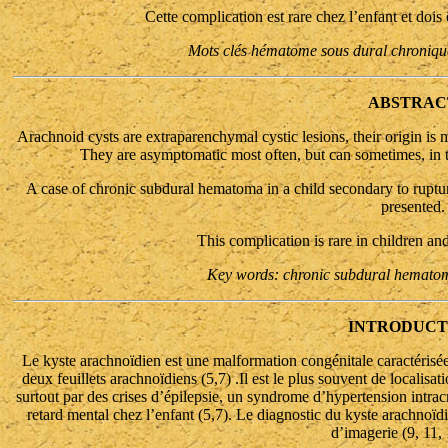
Cette complication est rare chez l’enfant et dois
Mots clés hématome sous dural chronique
ABSTRAC
Arachnoid cysts are extraparenchymal cystic lesions, their origin is 
They are asymptomatic most often, but can sometimes, in th
A case of chronic subdural hematoma in a child secondary to ruptu
presented.
This complication is rare in children and
Key words: chronic subdural hematoma
INTRODUCT
Le kyste arachnoïdien est une malformation congénitale caractérisée
deux feuillets arachnoïdiens (5,7) .Il est le plus souvent de localisat
surtout par des crises d’épilepsie, un syndrome d’hypertension intra
retard mental chez l’enfant (5,7). Le diagnostic du kyste arachno
d’imagerie (9, 11, 