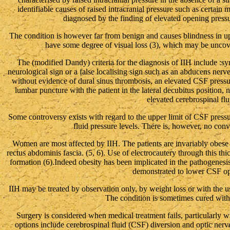
identifiable causes of raised intracranial pressure such as certain 
diagnosed by the finding of elevated opening pres
The condition is however far from benign and causes blindness in up
have some degree of visual loss (3), which may be uncove
The (modified Dandy) criteria for the diagnosis of IIH include :sy
neurological sign or a false localising sign such as an abducens nerv
without evidence of dural sinus thrombosis, an elevated CSF pre
lumbar puncture with the patient in the lateral decubitus position, 
elevated cerebrospinal flu
Some controversy exists with regard to the upper limit of CSF pressu
fluid pressure levels. There is, however, no convi
Women are most affected by IIH. The patients are invariably obese 
rectus abdominis fascia. (5, 6). Use of electrocautery through this t
formation (6).Indeed obesity has been implicated in the pathogenesis
demonstrated to lower CSF op
IIH may be treated by observation only, by weight loss or with the us
The condition is sometimes cured with
Surgery is considered when medical treatment fails, particularly w
options include cerebrospinal fluid (CSF) diversion and optic nerve 