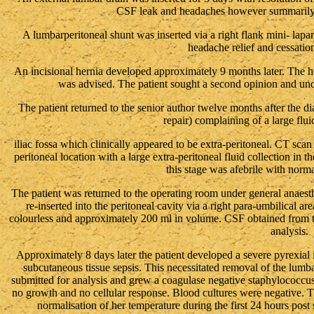
CSF leak and headaches however summarily r
A lumbarperitoneal shunt was inserted via a right flank mini- la
headache relief and cessatio
An incisional hernia developed approximately 9 months later. The 
was advised. The patient sought a second opinion and under
The patient returned to the senior author twelve months after the dia
repair) complaining of a large fluid
iliac fossa which clinically appeared to be extra-peritoneal. CT sca
peritoneal location with a large extra-peritoneal fluid collection in t
this stage was afebrile with norma
The patient was returned to the operating room under general anaes
re-inserted into the peritoneal cavity via a right para-umbilical 
colourless and approximately 200 ml in volume. CSF obtained from t
analysis.
Approximately 8 days later the patient developed a severe pyrexial
subcutaneous tissue sepsis. This necessitated removal of the lumbar
submitted for analysis and grew a coagulase negative staphylococcus 
no growth and no cellular response. Blood cultures were negative. Th
normalisation of her temperature during the first 24 hours po