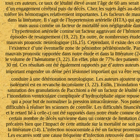
tous ces auteurs, ce taux de létalité élevé avant l’âge de 60 ans sera
d’un engagement cérébral puis du décès. Chez les sujets âgés au-delà
tolérer les hémorragies relativement importantes. Les facteurs de mau
dans la littérature. Il s’agit de l’hypertension artérielle (HTA) qu
mais aussi comme un facteur de mortalité non négligeable dan
l’hypertension artérielle comme un facteur aggravant de l’hémor
épisodes de resaignement (19, 22). En outre, de nombreuses études
mauvais pronostic neurologique (16,15). Cependant, il existe des cont
l’existence d’une éventuelle zone de pénombre périlésionnelle. Par a
mauvais pronostic rapportée dans notre étude et dans la littérature (
le volume de l’hématome (3, 22). En effet, plus de 77% des patient
30 ml. Ces résultats ont été également rapportés par d’autres auteurs 
important engendre un dème péri lésionnel important qui va être r
conduire à une détérioration neurologique. Les auteurs ajoutent 
isolément est en revanche inconstante (3, 22). Enfin, l’inondation
saturation des granulations de Pacchioni a été un facteur de létalité
l’inondation ventriculaire compliquée d’hydrocéphalie aigue repose 
qui a pour but de normaliser la pression intracrânienne. Nos patie
difficultés à réaliser les scanners de contrôle. Les difficultés financ
et le retard lié à celle-ci ont été rapportés dans notre étude comme d
certain nombre de décès survienne dans un contexte de limitation d
précaires bien que l’impact de cette attitude sur la mortalité ne soit 
la littérature (14). L’infection nosocomiale a été un facteur pronosti
Les escarres sont une cause fréquente d’infection retrouvée dans not