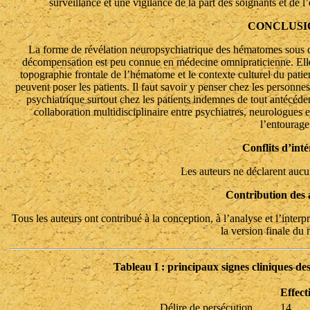
surveillance et une vigilance de la part des soignants et de l
CONCLUSI
La forme de révélation neuropsychiatrique des hématomes sous 
décompensation est peu connue en médecine omnipraticienne. Elle e
topographie frontale de l’hématome et le contexte culturel du patie
peuvent poser les patients. Il faut savoir y penser chez les personne
psychiatrique surtout chez les patients indemnes de tout antécéden
collaboration multidisciplinaire entre psychiatres, neurologues 
l’entourage
Conflits d’inté
Les auteurs ne déclarent aucun
Contribution des 
Tous les auteurs ont contribué à la conception, à l’analyse et l’inter
la version finale du 
Tableau I : principaux signes cliniques des
Effecti
Délire de persécution
14