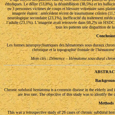
éthyliques. Le délire (53,8%), la désinhibition (38,5%) et les halluc
eu 3 personnes victimes de coups et blessure volontaire sans plainte
imagerie étaient : antécédent récent de traumatisme crânien (1
neurologique secondaire (23,1%), inefficacité du traitement médi
l’adulte (23,1%). L’imagerie avait retrouvée dans 69,2% un HSDC bil
tous les patients une disparition de l
Conclusio
Les formes neuropsychiatriques des hématomes sous duraux chroniqu
chronique et la topographie frontale de l’hématom
Mots clés : Démence – Hématome sous-dural chroni
ABSTRAC
Backgroun
Chronic subdural hematoma is a common disease in the elderly and is 
are less rare. The objective of this study was to identify the 
Methods
This was a retrospective study of 26 cases of chronic subdural hem