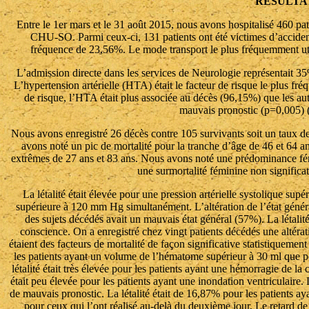
RESULTA
Entre le 1er mars et le 31 août 2015, nous avons hospitalisé 460 
CHU-SO. Parmi ceux-ci, 131 patients ont été victimes d’accide
fréquence de 23,56%. Le mode transport le plus fréquemment util
L’admission directe dans les services de Neurologie représentait 35%
L’hypertension artérielle (HTA) était le facteur de risque le plus fr
de risque, l’HTA était plus associée au décès (96,15%) que les autr
mauvais pronostic (p=0,005) (
Nous avons enregistré 26 décès contre 105 survivants soit un taux de
avons noté un pic de mortalité pour la tranche d’âge de 46 et 64 a
extrêmes de 27 ans et 83 ans. Nous avons noté une prédominance fé
une surmortalité féminine non significat
La létalité était élevée pour une pression artérielle systolique sup
supérieure à 120 mm Hg simultanément. L’altération de l’état général
des sujets décédés avait un mauvais état général (57%). La létalité 
conscience. On a enregistré chez vingt patients décédés une altéra
étaient des facteurs de mortalité de façon significative statistiquemen
les patients ayant un volume de l’hématome supérieur à 30 ml que 
létalité était très élevée pour les patients ayant une hémorragie de la
était peu élevée pour les patients ayant une inondation ventriculaire. 
de mauvais pronostic. La létalité était de 16,87% pour les patients a
pour ceux qui l’ont réalisé au-delà du deuxième jour. Le retard de