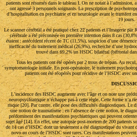
patients sont résumés dans le tableau I. On ne notait à l’admission
ont agressé 3 personnels soignants. La prescription de psychotro
d’hospitalisation en psychiatrie et en neurologie avant le transfert e
19 jours.
Le scanner cérébral a été pratiqué chez 22 patients et l’Imagerie p
cérébrale a été préconisée en première intention dans 8 cas (30,8%
étaient : antécédent récent de TC (11,5%), suspicion d’une démence
inefficacité du traitement médical (26,9%), recherche d’une hydroc
trouvé dans 69,2% un HSDC bilatéral (bifrontal dan
Tous les patients ont été opérés par 2 trous de trépan. Au recul,
symptomatologie initiale. En post-opératoire, le traitement psychotrope
patients ont été réopérés pour récidive de l’HSDC avec un
DISCUSSI
L’incidence des HSDC augmente avec l’âge et on note une prédom
neuropsychiatrique n’échappe pas à cette règle. Cette forme n’a rien
risque [20]. Par contre, elle pose des difficultés diagnostiques. Le
une notion de traumatisme ; en l’absence de cette notion, le diagnos
prédominent des manifestations psychiatriques qui peuvent oriente
sujet âgé [14]. En effet, une autopsie post-mortem de 200 patients so
de 14 cas d’HSDC dont un seulement a été diagnostiqué du vivant du
novo au cours de l’HSDC sont rares. Ces manifestations peuvent