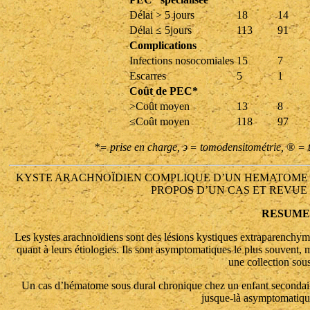
Délai > 5 jours
18
14
Délai ≤ 5jours
113
91
Complications
Infections nosocomiales
15
7
Escarres
5
1
Coût de PEC*
>Coût moyen
13
8
≤Coût moyen
118
97
*= prise en charge, ϶ = tomodensitométrie, ® = te
KYSTE ARACHNOÏDIEN COMPLIQUE D’UN HEMATOME S
PROPOS D’UN CAS ET REVUE
RESUME
Les kystes arachnoïdiens sont des lésions kystiques extraparenchym
quant à leurs étiologies. Ils sont asymptomatiques le plus souvent, m
une collection sous
Un cas d’hématome sous dural chronique chez un enfant secondair
jusque-là asymptomatique