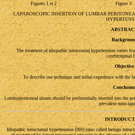
Figures 1 et 2
Figure 3
LAPAROSCOPIC INSERTION OF LUMBAR PERITONEA
HYPERTENS
ABSTRAC
Backgroun
The treatment of idiopathic intracranial hypertension varies fr
cerebrospinal f
Objective
To describe our technique and initial experience with the l
Conclusio
Lumbarperitoneal shunts should be preferentially inserted into the pe
prevalent mini-lap
INTRODUCT
Idiopathic intracranial hypertension [IIH] (also called benign intrac
characterised by raised intracranial pressure in the absence of a st