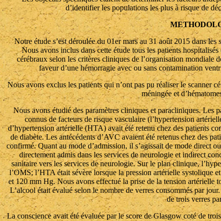
d’identifier les populations les plus à risque de d
METHODOLO
Notre étude s’est déroulée du 01er mars au 31 août 2015 dans le
Nous avons inclus dans cette étude tous les patients hospitalisés
cérébraux selon les critères cliniques de l’organisation mondiale d
faveur d’une hémorragie avec ou sans contamination ventr
Nous avons exclus les patients qui n’ont pas pu réaliser le scanner c
méningée et d’hématomes
Nous avons étudié des paramètres cliniques et paracliniques. Les par
connus de facteurs de risque vasculaire (l’hypertension artériel
d’hypertension artérielle (HTA) avait été retenu chez des patients 
de diabète. Les antécédents d’AVC avaient été retenus chez des pat
confirmé. Quant au mode d’admission, il s’agissait de mode direct ou i
directement admis dans les services de neurologie et indirect conce
sanitaire vers les services de neurologie. Sur le plan clinique, l’hyp
l’OMS; l’HTA était sévère lorsque la pression artérielle systolique 
et 120 mm Hg. Nous avons effectué la prise de la tension artérielle to
L’alcool était évalué selon le nombre de verres consommés par jour. 
de trois verres par
La conscience avait été évaluée par le score de Glasgow coté de trois