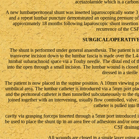
acetazolamide which is a carboni
A new lumbarperitoneal shunt was inserted laparoscopically some 3 m
and a repeat lumbar puncture demonstrated an opening pressure of
approximately 18 months following laparoscopic shunt insertion 
recurrence of the CSF
SURGICAL/OPERATIV
The shunt is performed under general anaesthesia. The patient is init
transverse incision down to the lumbar fascia is made over the L4/
lumbar subarachnoid space via a Touhy needle. The distal end of the
into the open through a small incision. The lumbar wound is closed 
dressed in a sterile
The patient is now placed in the supine position. A 10mm viewing por
umbilical area. The lumbar catheter is introduced via a 5mm port pl
and the peritoneal catheter is then tunnelled subcutaneously to the ri
joined together with an intervening, usually flow controlled, valve
catheter is pulled into 
cavity via grasping forceps inserted through a 5mm port introduced i
be used to place the shunt tip in an area free of adhesions and/or ome
CSF drainag
All wounds are closed in a single layer using 