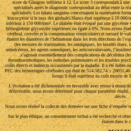
score de Glasgow inférieur à 12. Le score 3 correspondait à une 
spécialisés après le diagnostic correspondait au délai entre la ré
spécialisés. Les bilans sanguins concernaient la numération formu
leucocytose si le taux des globules blancs était supérieur à 10 000/
inférieur à 150 000/mm³. Le diabète était évoqué par une glycémie v
hémoglobine glycosylée supérieure ou égale à 6%. Nous avons étudié
cérébral, cervelet et la contamination ventriculaire) et mesuré le v
étaient les diamètres de l’hématome dans les trois directions de l’e
(les mesures de réanimation, les antalgiques, les laxatifs doux, l
antiulcéreux, les agents osmotiques, les anticonvulsivants, l’insulino
s’agissait essentiellement des complications de décubitus (les
thromboemboliques, les embolies pulmonaires et les troubles psych
coûts directs et indirects occasionnés par la maladie. Il a été faible 
PEC des hémorragies cérébrales qui était de 514.582,74 ± 20051,40 frs
lorsqu’il était supérieur au coût moyen de
L’évolution a été dichotomisée en favorable avec retour à domicile
défavorable, nous avons déterminé pour chaque paramètre étudié, s
décès.
Nous avons réalisé la collecte des données sur une fiche d’enquête rem
Sur le plan éthique, un consentement verbal a été recherché et obte
étaient dans le 