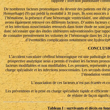
rapporté l’infection pulmonaire comm
De nombreux facteurs pronostiques du devenir des patients ont été pub
Hemorrhage) (9) qui prédit la mortalité à 30 jours. Ils sont associés 
l’hématome, la présence d’une hémorragie ventriculaire, une altérati
avons également retrouvé ces différents facteurs. D’autres facteurs c
et les infections nosocomiales retrouvés dans notre étude ne sont pa
donc nécessaire que des études ultérieures subventionnées (par rapport
de connaitre premièrement les volumes de l’hémorragie dans les 24 pr
d’éventuelles complications notamment une hydrocéphal
CONCLUSI
L’accident vasculaire cérébral hémorragique est une pathologie fr
prospective analytique nous a permis d’évaluer les facteurs pronost
facteurs modifiables et non modifiables. Les premiers, représentés par
charge spécialisée et les infections nosocomiales. Les seconds domin
l’inondation ventri
L’association de ces facteurs n’est pas écartée et co
Les préventions et la prise en charge spécialisée rapide et efficient
de réduire de façon significa
Tableau I : survivants et décès en fon