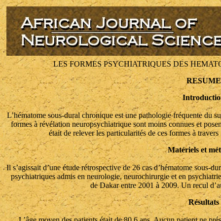
LES FORMES PSYCHIATRIQUES DES HEMA
RESUME
Introducti
L’hématome sous-dural chronique est une pathologie fréquente du suj
formes à révélation neuropsychiatrique sont moins connues et posen
était de relever les particularités de ces formes à trave
Matériels et mé
Il s’agissait d’une étude rétrospective de 26 cas d’hématome sous-d
psychiatriques admis en neurologie, neurochirurgie et en psychiat
de Dakar entre 2001 à 2009. Un recul d’au
Résultats
L’âge moyen des patients était de 80,6 ans. Aucun patient ne prés