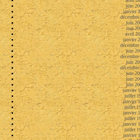
août 2
juin 2
janvier 
décembre
juin 2
mai 20
avril 2
janvier 
décembre
juin 2
décembre
juin 2
décembre
juin 2
juin 2
juin 2
janvier 
juillet 
janvier 
juillet 
janvier 
juillet 
janvier 
juillet 
janvier 