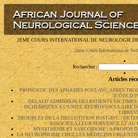
2EME COURS INTERNATIONAL DE NEUROLOGIE DE 
2ème Cours International de Ne
Rechercher :
Articles réc
PRONOSTIC DES APHASIES POST-AVC APRES TRO
(CÔTE D’I
DELAI D’ADMISSION DES PATIENTS VICTIME
ISCHEMIQUES A L’UNITE NEUROVASCULAIRE D
LIBREV
TROUBLES DE LA DEGLUTITION POST-AVC : DETE
ASSOCIES A LEUR SURVENUE ET AU
MYASTHENIE ET SARCOÏDOSE : A PROPOS D
LA NEUROPHOBIE CHEZ LES MÉDECINS URGENTIS