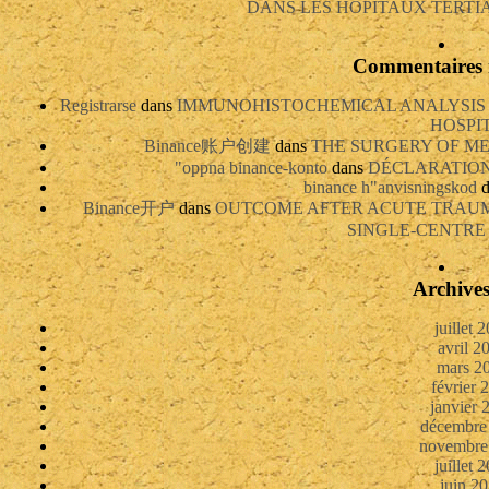
DANS LES HOPITAUX TERTIA
Commentaires 
Registrarse
dans
IMMUNOHISTOCHEMICAL ANALYSIS 
HOSPI
Binance账户创建
dans
THE SURGERY OF ME
"oppna binance-konto
dans
DÉCLARATION 
binance h"anvisningskod
d
Binance开户
dans
OUTCOME AFTER ACUTE TRAUM
SINGLE-CENTRE
Archive
juillet 
avril 2
mars 2
février 
janvier 
décembre
novembre
juillet 
juin 2