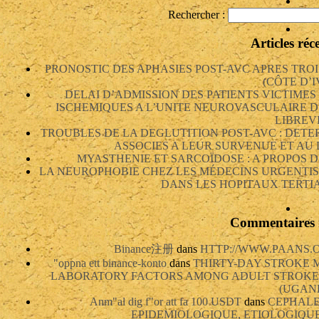
Rechercher :
Articles réc
PRONOSTIC DES APHASIES POST-AVC APRES TRO
(CÔTE D’I
DELAI D’ADMISSION DES PATIENTS VICTIME
ISCHEMIQUES A L’UNITE NEUROVASCULAIRE D
LIBREV
TROUBLES DE LA DEGLUTITION POST-AVC : DETE
ASSOCIES A LEUR SURVENUE ET AU
MYASTHENIE ET SARCOÏDOSE : A PROPOS D
LA NEUROPHOBIE CHEZ LES MÉDECINS URGENTIS
DANS LES HOPITAUX TERTIA
Commentaires 
Binance注册
dans
HTTP://WWW.PAANS.OR
"oppna ett binance-konto
dans
THIRTY-DAY STROKE 
LABORATORY FACTORS AMONG ADULT STROKE 
(UGAN
Anm"al dig f"or att fa 100 USDT
dans
CEPHALE
EPIDEMIOLOGIQUE, ETIOLOGIQU