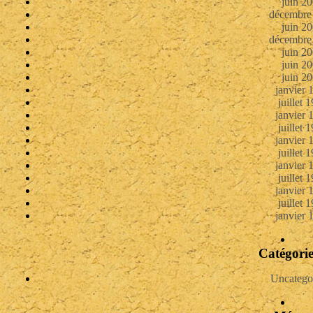
juin 2
décembre
juin 2
décembre
juin 2
juin 2
juin 2
janvier 
juillet 
janvier 
juillet 
janvier 
juillet 
janvier 
juillet 
janvier 
juillet 
janvier 
Catégorie
Uncatego