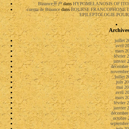
Binance开户
dans
HYPOMELANOSIS OF ITO:
cuenta de Binance
dans
BOURSE FRANCOPHONE D
EPILEPTOLOGIE POUR
Archive
juillet 
avril 2
mars 2
février 
janvier 
décembre
novembre
juillet 
juin 2
mai 20
avril 2
mars 2
février 
janvier 
décembre
octobre 
septembre
juin 2