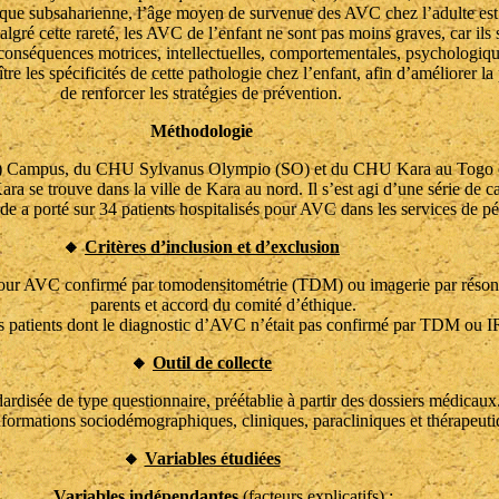
rique subsaharienne, l’âge moyen de survenue des AVC chez l’adulte est 
gré cette rareté, les AVC de l’enfant ne sont pas moins graves, car ils 
 conséquences motrices, intellectuelles, comportementales, psychologiqu
tre les spécificités de cette pathologie chez l’enfant, afin d’améliorer 
de renforcer les stratégies de prévention.
Méthodologie
CHU) Campus, du CHU Sylvanus Olympio (SO) et du CHU Kara au Togo o
a se trouve dans la ville de Kara au nord. Il s’est agi d’une série de ca
e a porté sur 34 patients hospitalisés pour AVC dans les services de pé
🔸
Critères d’inclusion et d’exclusion
sés pour AVC confirmé par tomodensitométrie (TDM) ou imagerie par rés
parents et accord du comité d’éthique.
es patients dont le diagnostic d’AVC n’était pas confirmé par TDM ou 
🔸
Outil de collecte
ndardisée de type questionnaire, préétablie à partir des dossiers médicaux
nformations sociodémographiques, cliniques, paracliniques et thérapeuti
🔸
Variables étudiées
Variables indépendantes
(facteurs explicatifs) :