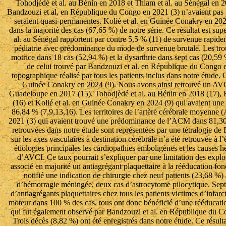
Tohodjèdé et al. au Bénin en 2018 et Thiam et al. au Sénégal en 
Bandzouzi et al. en République du Congo en 2021 (3) n’avaient pas not
seraient quasi-permanentes. Kolié et al. en Guinée Conakry en 2024
dans la majorité des cas (67,65 %) de notre série. Ce résultat est 
al. au Sénégal rapportent par contre 5,5 % (11) de survenue rapidem
pédiatrie avec prédominance du mode de survenue brutale. Les troub
motrice dans 18 cas (52,94 %) et la dysarthrie dans sept cas (20,59 
de celui trouvé par Bandzouzi et al. en République du Congo en
topographique réalisé par tous les patients inclus dans notre étude.
Guinée Conakry en 2024 (9). Nous avons ainsi retrouvé un AVCI
Guadeloupe en 2017 (15), Tohodjèdé et al. au Bénin en 2018 (17), 
(16) et Kolié et al. en Guinée Conakry en 2024 (9) qui avaient un
86,84 % (7,9,13,16). Les territoires de l’artère cérébrale moyenne 
2021 (3) qui avaient trouvé une prédominance de l’ACM dans 81,30 
retrouvées dans notre étude sont représentées par une tétralogie de 
sur les axes vasculaires à destination cérébrale n’a été retrouvée
étiologies principales les cardiopathies emboligènes et les causes 
d’AVCI. Ce taux pourrait s’expliquer par une limitation des explorat
associé en majorité un antiagrégant plaquettaire à la rééducation fo
notifié une indication de chirurgie chez neuf patients (23,68 %
d’hémorragie méningée, deux cas d’astrocytome pilocytique. Sept o
d’antiagrégants plaquettaires chez tous les patients victimes d’infar
moteur dans 100 % des cas, tous ont donc bénéficié d’une rééducation 
qui fut également observé par Bandzouzi et al. en République du Co
Trois décès (8,82 %) ont été enregistrés dans notre étude. Ce résul