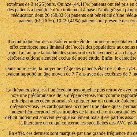
extrêmes de 3 et 25 jours. Quinze (44,11%) patients ont été pris en
des patients a bénéficié d’un traitement à base d’antiagrégant plaque
rééducation dont 20 (58,82 %) patients ont bénéficié d’une réédu
patients (61,76 %), 10 (29,41%) patients ont présenté des comp
Il serait réducteur de considérer notre étude comme représentative d
effet centripète mais limitatif de l’accès des populations aux soin
Togo. Le fait que la totalité des soins soit exclusivement à la charg
cérébrale et donc aient été exclus de notre étude. Enfin, le caractèr
Dans notre série, la moyenne d’âge des patients était de 7,68 ± 1,49
avaient rapporté un âge moyen de 7,7 ans avec des extrêmes de 7 moi
La drépanocytose est l’antécédent personnel le plus retrouvé avec un
noté une prédominance de la drépanocytose, tout comme rapporté 
principal antécédent pourrait s’expliquer par un contexte épidémi
drépanocytose, les cardiopathies occupent une place quasi-permanen
moteur hémicorporel et les troubles de la marche ont constitué le
déficit moteur est souvent évoqué isolément mais il est parfois associ
la littérature en ce qui concerne les spécificités des AVC pé
En effet, ces derniers sont marqués par une grande fréquence du dé