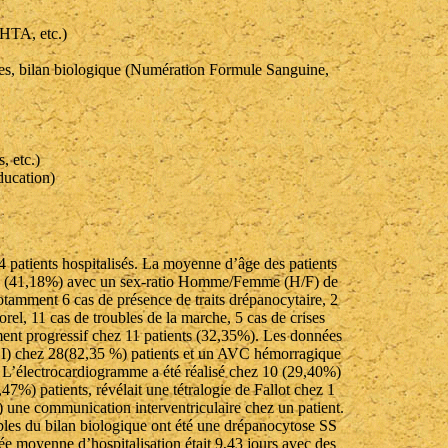
 HTA, etc.)
ues, bilan biologique (Numération Formule Sanguine,
, etc.)
ducation)
34 patients hospitalisés. La moyenne d’âge des patients
minin (41,18%) avec un sex-ratio Homme/Femme (H/F) de
otamment 6 cas de présence de traits drépanocytaire, 2
rel, 11 cas de troubles de la marche, 5 cas de crises
ment progressif chez 11 patients (32,35%). Les données
VCI) chez 28(82,35 %) patients et un AVC hémorragique
 L’électrocardiogramme a été réalisé chez 10 (29,40%)
47%) patients, révélait une tétralogie de Fallot chez 1
 une communication interventriculaire chez un patient.
bles du bilan biologique ont été une drépanocytose SS
e moyenne d’hospitalisation était 9,43 jours avec des