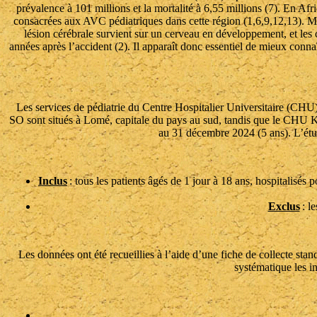
prévalence à 101 millions et la mortalité à 6,55 millions (7). En Af
consacrées aux AVC pédiatriques dans cette région (1,6,9,12,13). Mal
lésion cérébrale survient sur un cerveau en développement, et les
années après l’accident (2). Il apparaît donc essentiel de mieux connaî
Les services de pédiatrie du Centre Hospitalier Universitaire (
SO sont situés à Lomé, capitale du pays au sud, tandis que le CHU Kar
au 31 décembre 2024 (5 ans). L’étud
Inclus
: tous les patients âgés de 1 jour à 18 ans, hospitali
Exclus
: l
Les données ont été recueillies à l’aide d’une fiche de collecte sta
systématique les i