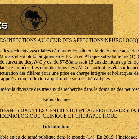
LES INFECTIONS AU CŒUR DES AFFECTIONS NEUROLOGI
 les accidents vasculaires cérébraux constituent la deuxième cause de 
mais elle a plutôt augmenté de 36,3% en Afrique subsaharienne (1). Ces
 de survenue des AVC y est de 57-58ans (soit 15 ans de moins qu’en occ
 dans ce numéro. Les complications des AVC et surtout les états infectieu
ucturation des filières pour une prise en charge intégrée et holistiques d
appelés à une réflexion approfondie sur ces thématiques.
uméro la diversité des travaux de recherche dans le domaine des neuros
Bonne lecture
FANTS DANS LES CENTRES HOSPITALIERS UNIVERSITAIR
IDEMIOLOGIQUE, CLINIQUE ET THERAPEUTIQUE.
Introduction
able enjeu de santé publique dans le monde (14). En 2019, l’incidence 