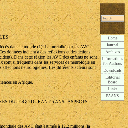
QUES
Home
Journal
décès dans le monde (1). La mortalité par les AVC a
 données incitent à des réflexions et des actions
Archives
ident). Dans cette région les AVC des enfants ne sont
Informations
x sont si fréquents dans les services de neurologie en
for Authors
es affections neurologiques. Les différents acteurs sont
Downloads
Editorial
ciences en Afrique.
Board
Links
PAANS
ES DU TOGO DURANT 5 ANS : ASPECTS
mondiale des AVC était estimée à 12,2 millions, la