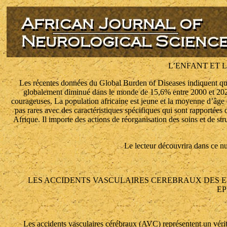
L’ENFANT ET 
Les récentes données du Global Burden of Diseases indiquent que
globalement diminué dans le monde de 15,6% entre 2000 et 2023 
courageuses. La population africaine est jeune et la moyenne d’âge
pas rares avec des caractéristiques spécifiques qui sont rapportées
Afrique. Il importe des actions de réorganisation des soins et de str
Le lecteur découvrira dans ce n
LES ACCIDENTS VASCULAIRES CEREBRAUX DES EN
EP
Les accidents vasculaires cérébraux (AVC) représentent un vérit