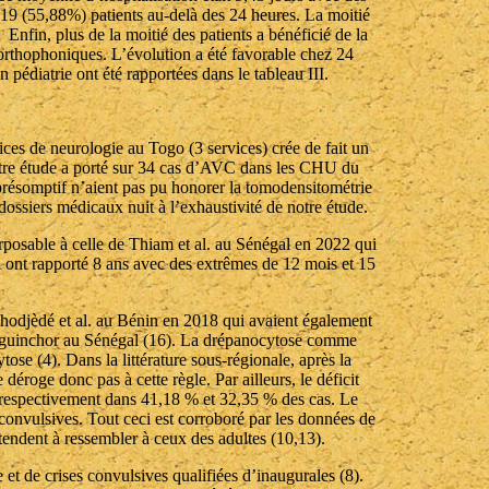
 19 (55,88%) patients au-delà des 24 heures. La moitié
 Enfin, plus de la moitié des patients a bénéficié de la
 orthophoniques. L’évolution a été favorable chez 24
pédiatrie ont été rapportées dans le tableau III.
ices de neurologie au Togo (3 services) crée de fait un
, notre étude a porté sur 34 cas d’AVC dans les CHU du
c présomptif n’aient pas pu honorer la tomodensitométrie
dossiers médicaux nuit à l’exhaustivité de notre étude.
rposable à celle de Thiam et al. au Sénégal en 2022 qui
 ont rapporté 8 ans avec des extrêmes de 12 mois et 15
Tohodjèdé et al. au Bénin en 2018 qui avaient également
Ziguinchor au Sénégal (16). La drépanocytose comme
se (4). Dans la littérature sous-régionale, après la
roge donc pas à cette règle. Par ailleurs, le déficit
t respectivement dans 41,18 % et 32,35 % des cas. Le
 convulsives. Tout ceci est corroboré par les données de
tendent à ressembler à ceux des adultes (10,13).
t de crises convulsives qualifiées d’inaugurales (8).