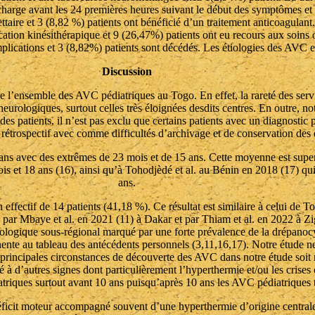
 charge avant les 24 premières heures suivant le début des symptômes et
ttaire et 3 (8,82 %) patients ont bénéficié d’un traitement anticoagulant.
cation kinésithérapique et 9 (26,47%) patients ont eu recours aux soins
lications et 3 (8,82%) patients sont décédés. Les étiologies des AVC en 
Discussion
e l’ensemble des AVC pédiatriques au Togo. En effet, la rareté des serv
s neurologiques, surtout celles très éloignées desdits centres. En outre
e des patients, il n’est pas exclu que certains patients avec un diagnosti
e rétrospectif avec comme difficultés d’archivage et de conservation des 
 ans avec des extrêmes de 23 mois et de 15 ans. Cette moyenne est supe
s et 18 ans (16), ainsi qu’à Tohodjèdé et al. au Bénin en 2018 (17) qui
ans.
 effectif de 14 patients (41,18 %). Ce résultat est similaire à celui de 
par Mbaye et al. en 2021 (11) à Dakar et par Thiam et al. en 2022 à 
ologique sous-régional marqué par une forte prévalence de la drépanocyto
te au tableau des antécédents personnels (3,11,16,17). Notre étude ne dé
s principales circonstances de découverte des AVC dans notre étude soi
é à d’autres signes dont particulièrement l’hyperthermie et/ou les crises
diatriques surtout avant 10 ans puisqu’après 10 ans les AVC pédiatriques 
ficit moteur accompagné souvent d’une hyperthermie d’origine centrale e