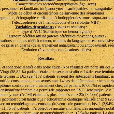
Caractéristiques sociodémographiques (âge, sexe)
 personnels et familiaux (drépanocytose, cardiopathies, consanguinité,
Mode de début et circonstances de survenue des symptômes
rdiogramme, échographie cardiaque, échodoppler des troncs supra-aortiq
l’électrophorèse de l’hémoglobine et la sérologie VIH))
Variables dépendantes
(issues et résultats) :
Type d’AVC (ischémique ou hémorragique)
Territoire cérébral atteint (artères cérébrales moyennes, autres)
tations cliniques (déficit moteur, troubles du langage, crises convulsives
 de prise en charge (délai, traitement antiagrégant ou anticoagulant, réé
Évolution (favorable, complications, décès)
Résultats
 et sont donc rentrés dans notre étude. Nos résultats ont porté sur ces 
s. Vingt (58,82 %) patients étaient de sexe masculin et 14 de sexe fé
 le tableau 1. Dix (29,41%) patients avaient des antécédents familiaux n
motif de consultation, nous avons noté 14 cas de déficit moteur hémicorpo
ymptômes sont survenue brutalement chez 23 patients (67,65%) et rapide
omodensitométrie cérébrale a permis de rapporter un AVC ischémique (A
brale moyenne (ACM) étaient les plus touchés chez 25(73,53%) patients.
 incomplet droit tandis que l’échographie cardiaque réalisée chez 9 (26,
 avec un remodelage concentrique du ventricule gauche et chez 1 (2,94%)
(11,76 %) patients, n’a objectivé aucune anomalie. Les anomalies nota
atient et une tuberculose neuroméningée chez 1(2,94%) patient. La duré