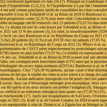
2022 corroborent également ces faits (16,17). Nitusgau en Guadeloupe e
é d’hyperthermie (3,11,15). Si l’hyperthermie n’a pas fait l’unanimité d
 ont noté comme principaux motifs de consultation les crises convulsive
superposable à ceux de Tohodjèdé et al. au Bénin en 2018 et Bandzouzi e
ent progressive contre 32,35 % pour notre série. Cela traduirait la coe
les du langage ont été retrouvés chez 25 patients (73,53 %) dans notre 
%). Ce résultat est loin de celui trouvé par Tohodjèdé et al. au Bénin e
 2021 soit 53 % des patients (3). En outre, la tomodensitométrie (TDM) 
 Ce fut le cas chez Bandzouzi et al. en République du Congo en 2021 (3)
 chez 28 patients (82,35 %) et un AVCH chez six patients (17,65 %). C
Bandzouzi et al. en République du Congo en 2021 (3), Mbaye et al. au 
e prédominance de l’AVCI selon respectivement les pourcentages suivan
(ACM) étaient les plus touchés (73,53 %). Ce résultat est superposable
% des cas. Tohodjèdé et al. au Bénin en 2018 avaient noté une atteint
Fallot, une communication interventriculaire (CIV) ainsi que la persist
 à l’échodoppler des troncs supra-aortiques (EDTSA). Bandzouzi et al. 
hématologiques. Chez 7 (20,59 %) patients, aucune cause n’était détermi
ions du fait que la totalité des soins et actes soient à la charge des pati
nctionnelle. Aucune indication chirurgicale n’a été posée chez nos patie
) à savoir : deux cas d’hémorragie méningée post-traumatique, deux cas 
nt été opérés et les deux derniers ont préféré l’indigénat (9). Nitusga
ctus cérébral et un traitement chirurgical dans quatre cas (17,39 %) (15)
fonctionnelle (17). Après une hospitalisation de 9,43 jours, l’évolutio
ngo en 2021 (3). Kolié et al. en Guinée Conakry en 2024 avaient rappo
tat est superposable à celui de Thiam et al. à Ziguinchor au Sénégal en 