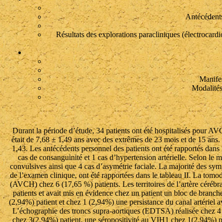
Antécédents
Résultats des explorations paracliniques (électroca
Manifes
Modalités
Durant la période d’étude, 34 patients ont été hospitalisés pour AVC
était de 7,68 ± 1,49 ans avec des extrêmes de 23 mois et de 15 an
1,43. Les antécédents personnel des patients ont été rapportés dans
cas de consanguinité et 1 cas d’hypertension artérielle. Selon le 
convulsives ainsi que 4 cas d’asymétrie faciale. La majorité des s
de l’examen clinique, ont été rapportées dans le tableau II. La t
(AVCH) chez 6 (17,65 %) patients. Les territoires de l’artère céré
patients et avait mis en évidence chez un patient un bloc de branche
(2,94%) patient et chez 1 (2,94%) une persistance du canal artériel
L’échographie des troncs supra-aortiques (EDTSA) réalisée chez 4 
chez 3(2,94%) patient, une séropositivité au VIH1 chez 1(2,94%) p