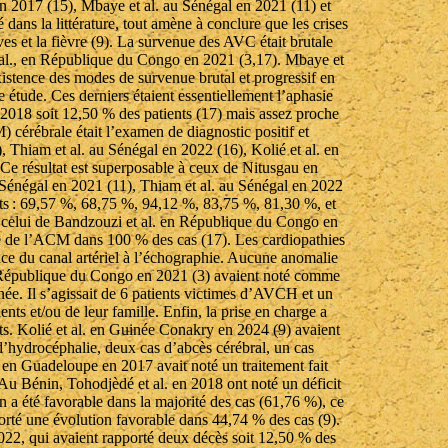
n 2017 (15), Mbaye et al. au Sénégal en 2021 (11) et
ans la littérature, tout amène à conclure que les crises
s et la fièvre (9). La survenue des AVC était brutale
t al., en République du Congo en 2021 (3,17). Mbaye et
xistence des modes de survenue brutal et progressif en
étude. Ces derniers étaient essentiellement l’aphasie
n 2018 soit 12,50 % des patients (17) mais assez proche
cérébrale était l’examen de diagnostic positif et
, Thiam et al. au Sénégal en 2022 (16), Kolié et al. en
e résultat est superposable à ceux de Nitusgau en
Sénégal en 2021 (11), Thiam et al. au Sénégal en 2022
ts : 69,57 %, 68,75 %, 94,12 %, 83,75 %, 81,30 %, et
 à celui de Bandzouzi et al. en République du Congo en
e de l’ACM dans 100 % des cas (17). Les cardiopathies
ance du canal artériel à l’échographie. Aucune anomalie
en République du Congo en 2021 (3) avaient noté comme
née. Il s’agissait de 6 patients victimes d’AVCH et un
ents et/ou de leur famille. Enfin, la prise en charge a
nts. Kolié et al. en Guinée Conakry en 2024 (9) avaient
d’hydrocéphalie, deux cas d’abcès cérébral, un cas
u en Guadeloupe en 2017 avait noté un traitement fait
. Au Bénin, Tohodjèdé et al. en 2018 ont noté un déficit
n a été favorable dans la majorité des cas (61,76 %), ce
rté une évolution favorable dans 44,74 % des cas (9).
2022, qui avaient rapporté deux décès soit 12,50 % des